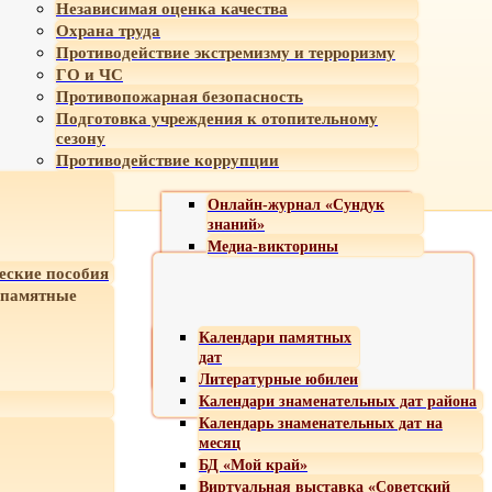
Независимая оценка качества
Охрана труда
Противодействие экстремизму и терроризму
ГО и ЧС
Противопожарная безопасность
Подготовка учреждения к отопительному
сезону
Противодействие коррупции
Онлайн-журнал «Сундук
знаний»
Медиа-викторины
еские пособия
 памятные
Календари памятных
дат
Литературные юбилеи
Календари знаменательных дат района
Календарь знаменательных дат на
месяц
БД «Мой край»
Виртуальная выставка «Советский