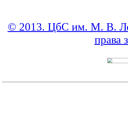
© 2013. ЦбС им. М. В. Л
права
______________________