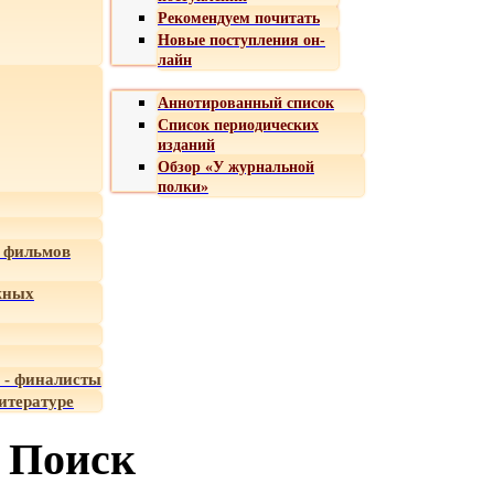
Рекомендуем почитать
Новые поступления он-
лайн
Аннотированный список
Список периодических
изданий
Обзор «У журнальной
полки»
 фильмов
жных
 - финалисты
итературе
Поиск