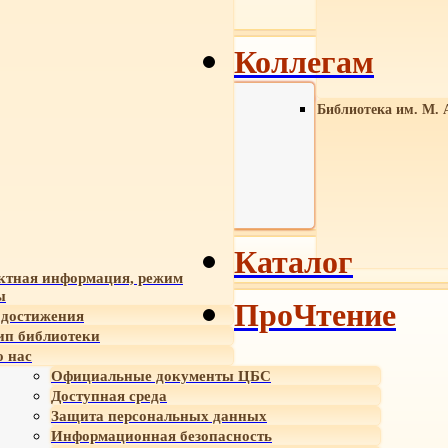
Коллегам
Библиотека им. М. 
Каталог
ктная информация, режим
ы
ПроЧтение
достижения
ип библиотеки
 нас
Официальные документы ЦБС
Доступная среда
Защита персональных данных
Информационная безопасность