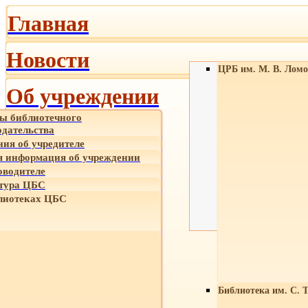
Главная
Новости
ЦРБ им. М. В. Ломо
Об учреждении
ы библиотечного
одательства
ния об учредителе
 информация об учреждении
оводителе
тура ЦБС
лиотеках ЦБС
Библиотека им. С. 