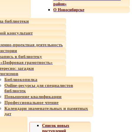
район»
О Новосибирске
а библиотеки
ой консультант
ммно-проектная деятельность
 истории
-запись в библиотеку
«Цифровая грамотность»
тересно: загадки
логизмов
Библиокопилка
Online-ресурсы для специалистов
библиотек
Повышение квалификации
Профессиональное чтение
Календари знаменательных и памятных
дат
Список новых
поступлений