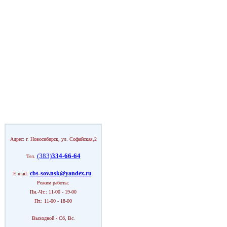
Адрес: г. Новосибирск, ул. Софийская,2
(383)
334-66-64
Тел.
cbs-sov.nsk@yandex.ru
E-mail:
Режим работы:
Пн.-Чт.: 11-00 - 19-00
Пт.: 11-00 - 18-00
Выходной - Сб, Вс.