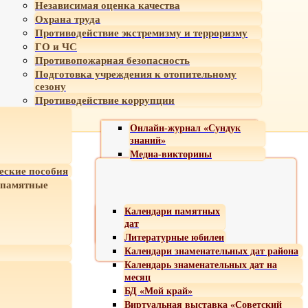
Независимая оценка качества
Охрана труда
Противодействие экстремизму и терроризму
ГО и ЧС
Противопожарная безопасность
Подготовка учреждения к отопительному
сезону
Противодействие коррупции
Онлайн-журнал «Сундук
знаний»
Медиа-викторины
еские пособия
 памятные
Календари памятных
дат
Литературные юбилеи
Календари знаменательных дат района
Календарь знаменательных дат на
месяц
БД «Мой край»
Виртуальная выставка «Советский