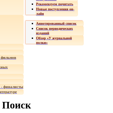
Рекомендуем почитать
Новые поступления он-
лайн
Аннотированный список
Список периодических
изданий
Обзор «У журнальной
полки»
 фильмов
жных
 - финалисты
итературе
Поиск