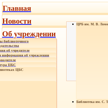
Главная
Новости
ЦРБ им. М. В. Ломо
Об учреждении
ы библиотечного
одательства
ния об учредителе
 информация об учреждении
оводителе
тура ЦБС
лиотеках ЦБС
Библиотека им. С. 