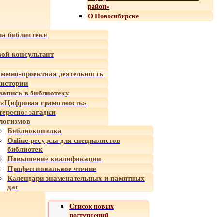
район»
О Новосибирске
а библиотеки
ой консультант
ммно-проектная деятельность
 истории
-запись в библиотеку
«Цифровая грамотность»
тересно: загадки
логизмов
Библиокопилка
Online-ресурсы для специалистов
библиотек
Повышение квалификации
Профессиональное чтение
Календари знаменательных и памятных
дат
Список новых
поступлений