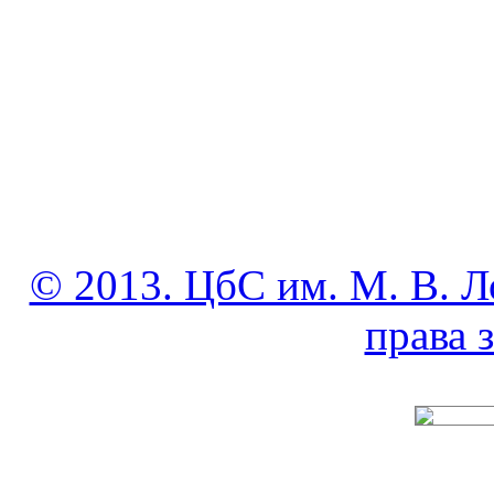
© 2013. ЦбС им. М. В. Л
права
______________________