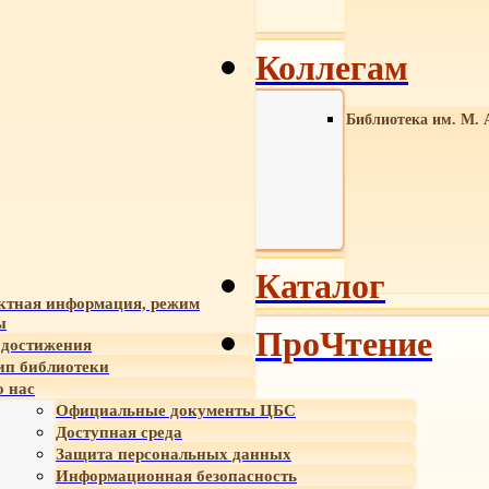
Коллегам
Библиотека им. М. 
Каталог
ктная информация, режим
ы
ПроЧтение
достижения
ип библиотеки
 нас
Официальные документы ЦБС
Доступная среда
Защита персональных данных
Информационная безопасность