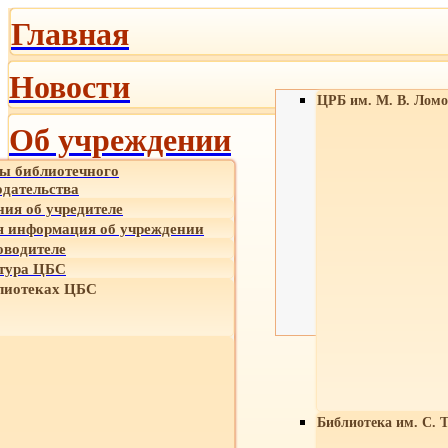
Главная
Новости
ЦРБ им. М. В. Ломо
Об учреждении
ы библиотечного
одательства
ния об учредителе
 информация об учреждении
оводителе
тура ЦБС
лиотеках ЦБС
Библиотека им. С. 