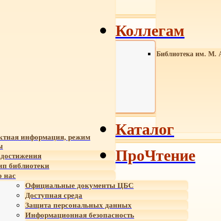
Коллегам
Библиотека им. М. 
Каталог
ктная информация, режим
ы
ПроЧтение
достижения
ип библиотеки
 нас
Официальные документы ЦБС
Доступная среда
Защита персональных данных
Информационная безопасность