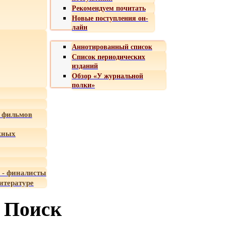
Рекомендуем почитать
Новые поступления он-
лайн
Аннотированный список
Список периодических
изданий
Обзор «У журнальной
полки»
 фильмов
жных
 - финалисты
итературе
Поиск