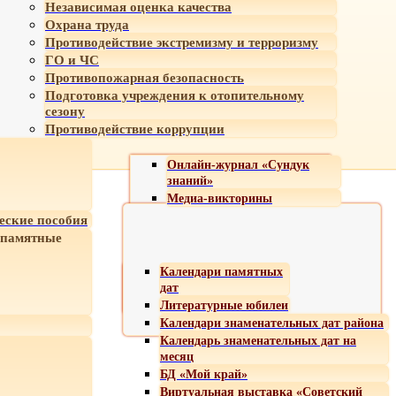
Независимая оценка качества
Охрана труда
Противодействие экстремизму и терроризму
ГО и ЧС
Противопожарная безопасность
Подготовка учреждения к отопительному
сезону
Противодействие коррупции
Онлайн-журнал «Сундук
знаний»
Медиа-викторины
еские пособия
 памятные
Календари памятных
дат
Литературные юбилеи
Календари знаменательных дат района
Календарь знаменательных дат на
месяц
БД «Мой край»
Виртуальная выставка «Советский