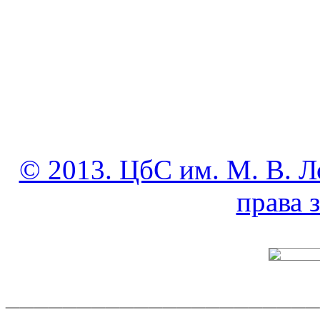
© 2013. ЦбС им. М. В. Л
права
______________________