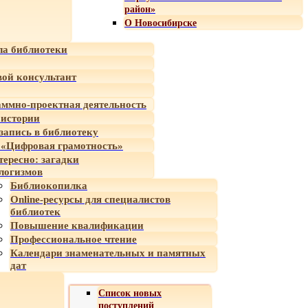
район»
О Новосибирске
а библиотеки
ой консультант
ммно-проектная деятельность
 истории
-запись в библиотеку
«Цифровая грамотность»
тересно: загадки
логизмов
Библиокопилка
Online-ресурсы для специалистов
библиотек
Повышение квалификации
Профессиональное чтение
Календари знаменательных и памятных
дат
Список новых
поступлений