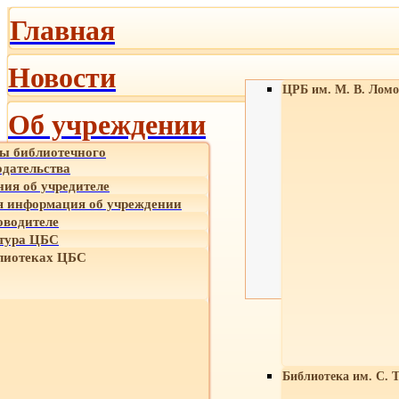
Главная
Новости
ЦРБ им. М. В. Ломо
Об учреждении
ы библиотечного
одательства
ния об учредителе
 информация об учреждении
оводителе
тура ЦБС
лиотеках ЦБС
Библиотека им. С. 