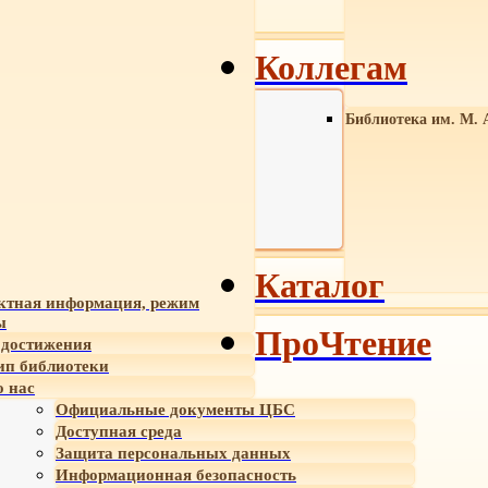
Коллегам
Библиотека им. М. 
Каталог
ктная информация, режим
ы
ПроЧтение
достижения
ип библиотеки
 нас
Официальные документы ЦБС
Доступная среда
Защита персональных данных
Информационная безопасность