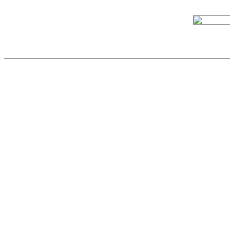
______________________