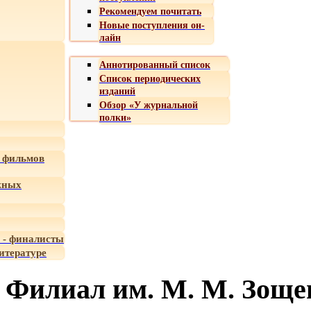
Рекомендуем почитать
Новые поступления он-
лайн
Аннотированный список
Список периодических
изданий
Обзор «У журнальной
полки»
 фильмов
жных
 - финалисты
итературе
Филиал им. М. М. Зоще