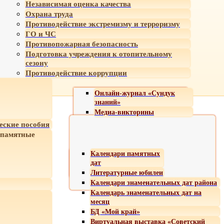
Независимая оценка качества
Охрана труда
Противодействие экстремизму и терроризму
ГО и ЧС
Противопожарная безопасность
Подготовка учреждения к отопительному
сезону
Противодействие коррупции
Онлайн-журнал «Сундук
знаний»
Медиа-викторины
еские пособия
 памятные
Календари памятных
дат
Литературные юбилеи
Календари знаменательных дат района
Календарь знаменательных дат на
месяц
БД «Мой край»
Виртуальная выставка «Советский