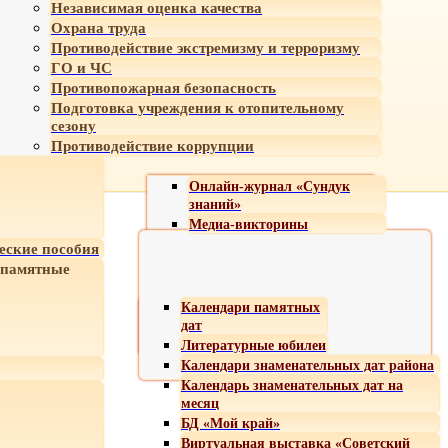
Независимая оценка качества
Охрана труда
Противодействие экстремизму и терроризму
ГО и ЧС
Противопожарная безопасность
Подготовка учреждения к отопительному
сезону
Противодействие коррупции
Онлайн-журнал «Сундук
знаний»
Медиа-викторины
еские пособия
 памятные
Календари памятных
дат
Литературные юбилеи
Календари знаменательных дат района
Календарь знаменательных дат на
месяц
БД «Мой край»
Виртуальная выставка «Советский