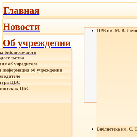
Главная
Новости
ЦРБ им. М. В. Ломо
Об учреждении
ы библиотечного
одательства
ния об учредителе
 информация об учреждении
оводителе
тура ЦБС
лиотеках ЦБС
Библиотека им. С. 