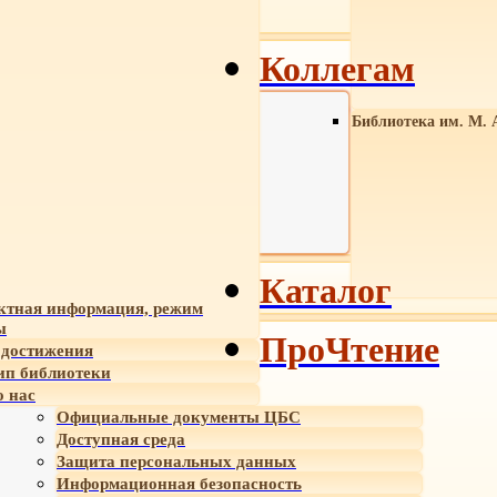
Коллегам
Библиотека им. М. 
Каталог
ктная информация, режим
ы
ПроЧтение
достижения
ип библиотеки
 нас
Официальные документы ЦБС
Доступная среда
Защита персональных данных
Информационная безопасность