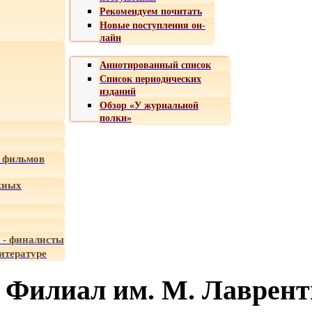
Рекомендуем почитать
Новые поступления он-
лайн
Аннотированный список
Список периодических
изданий
Обзор «У журнальной
полки»
 фильмов
жных
 - финалисты
итературе
Филиал им. М. Лаврент