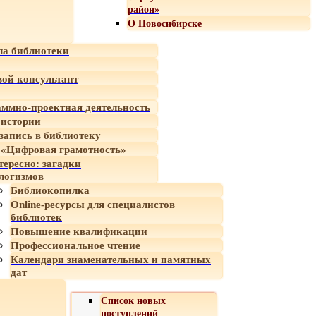
район»
О Новосибирске
а библиотеки
ой консультант
ммно-проектная деятельность
 истории
-запись в библиотеку
«Цифровая грамотность»
тересно: загадки
логизмов
Библиокопилка
Online-ресурсы для специалистов
библиотек
Повышение квалификации
Профессиональное чтение
Календари знаменательных и памятных
дат
Список новых
поступлений