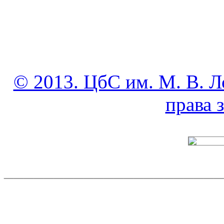
© 2013. ЦбС им. М. В. Л
права
______________________