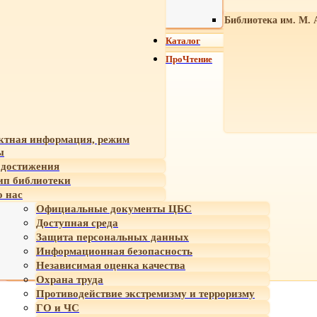
Библиотека им. М. 
Каталог
ПроЧтение
ктная информация, режим
ы
достижения
ип библиотеки
 нас
Официальные документы ЦБС
Доступная среда
Защита персональных данных
Информационная безопасность
Независимая оценка качества
Охрана труда
Противодействие экстремизму и терроризму
ГО и ЧС