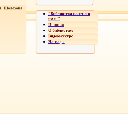
А. Шолохова
"Библиотека носит его
имя.."
История
О библиотеке
Видеоэкскурс
Награды