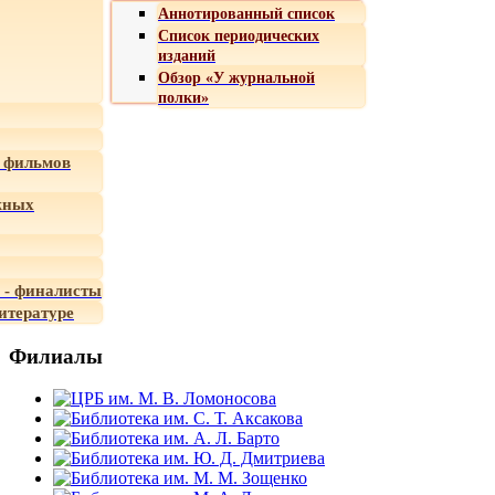
Аннотированный список
Список периодических
изданий
Обзор «У журнальной
полки»
 фильмов
жных
 - финалисты
итературе
Филиалы