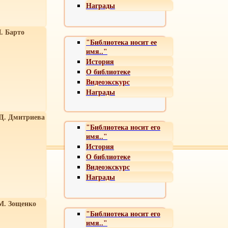
Награды
. Барто
"Библиотека носит ее
имя.."
История
О библиотеке
Видеоэкскурс
Награды
 Д. Дмитриева
"Библиотека носит его
имя.."
История
О библиотеке
Видеоэкскурс
Награды
М. Зощенко
"Библиотека носит его
имя.."