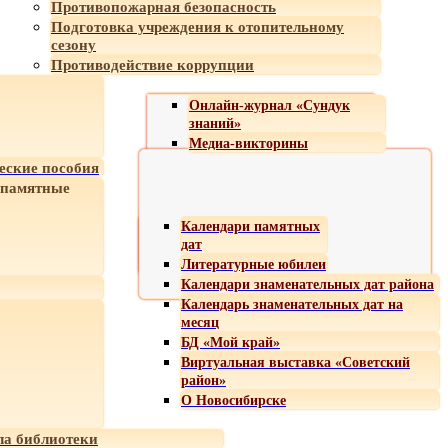
Противопожарная безопасность
Подготовка учреждения к отопительному
сезону
Противодействие коррупции
Онлайн-журнал «Сундук
знаний»
Медиа-викторины
еские пособия
 памятные
Календари памятных
дат
Литературные юбилеи
Календари знаменательных дат района
Календарь знаменательных дат на
месяц
БД «Мой край»
Виртуальная выставка «Советский
район»
О Новосибирске
а библиотеки