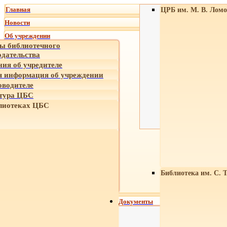
Главная
ЦРБ им. М. В. Ломо
Новости
Об учреждении
ы библиотечного
одательства
ния об учредителе
 информация об учреждении
оводителе
тура ЦБС
лиотеках ЦБС
Библиотека им. С. 
Документы