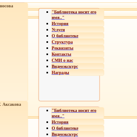
носова
"Библиотека носит его
имя.."
История
Услуги
О библиотеке
Структура
Реквизиты
Контакты
СМИ о нас
Видеоэкскурс
Награды
Т. Аксакова
"Библиотека носит его
имя.."
История
О библиотеке
Видеоэкскурс