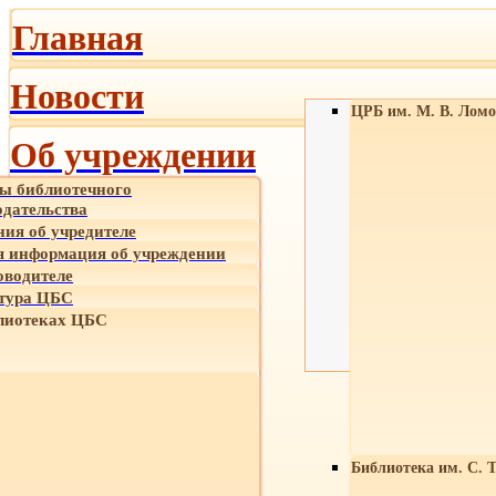
Главная
Новости
ЦРБ им. М. В. Ломо
Об учреждении
ы библиотечного
одательства
ния об учредителе
 информация об учреждении
оводителе
тура ЦБС
лиотеках ЦБС
Библиотека им. С. 