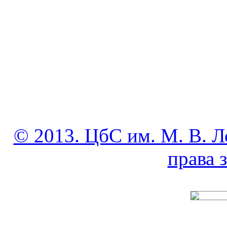
© 2013. ЦбС им. М. В. Л
права
______________________