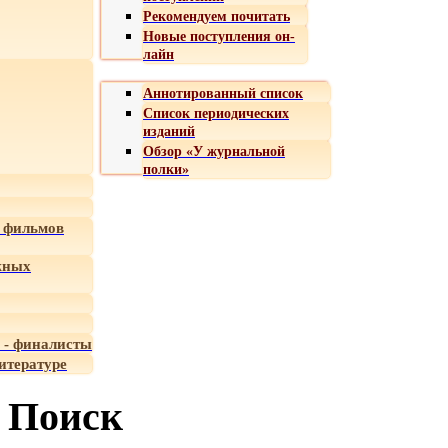
Рекомендуем почитать
Новые поступления он-
лайн
Аннотированный список
Список периодических
изданий
Обзор «У журнальной
полки»
 фильмов
жных
 - финалисты
итературе
Поиск