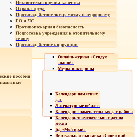
Независимая оценка качества
Охрана труда
Противодействие экстремизму и терроризму
ГО и ЧС
Противопожарная безопасность
Подготовка учреждения к отопительному
сезону
Противодействие коррупции
Онлайн-журнал «Сундук
знаний»
Медиа-викторины
еские пособия
 памятные
Календари памятных
дат
Литературные юбилеи
Календари знаменательных дат района
Календарь знаменательных дат на
месяц
БД «Мой край»
Виртуальная выставка «Советский