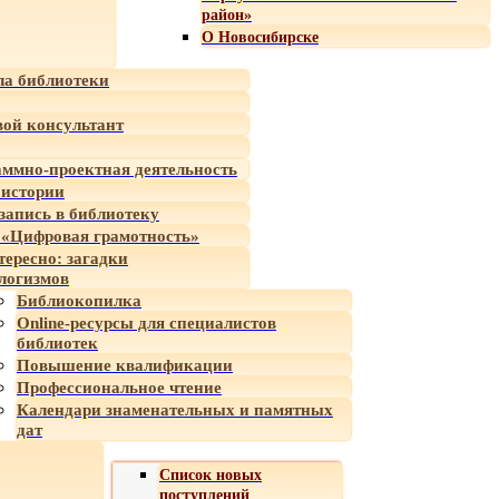
район»
О Новосибирске
а библиотеки
ой консультант
ммно-проектная деятельность
 истории
-запись в библиотеку
«Цифровая грамотность»
тересно: загадки
логизмов
Библиокопилка
Online-ресурсы для специалистов
библиотек
Повышение квалификации
Профессиональное чтение
Календари знаменательных и памятных
дат
Список новых
поступлений