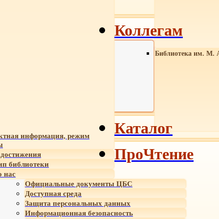
Коллегам
Библиотека им. М. 
Каталог
ктная информация, режим
ы
ПроЧтение
достижения
ип библиотеки
 нас
Официальные документы ЦБС
Доступная среда
Защита персональных данных
Информационная безопасность