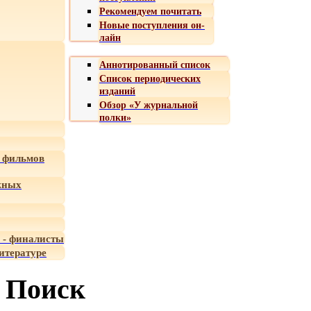
Рекомендуем почитать
Новые поступления он-
лайн
Аннотированный список
Список периодических
изданий
Обзор «У журнальной
полки»
 фильмов
жных
 - финалисты
итературе
Поиск