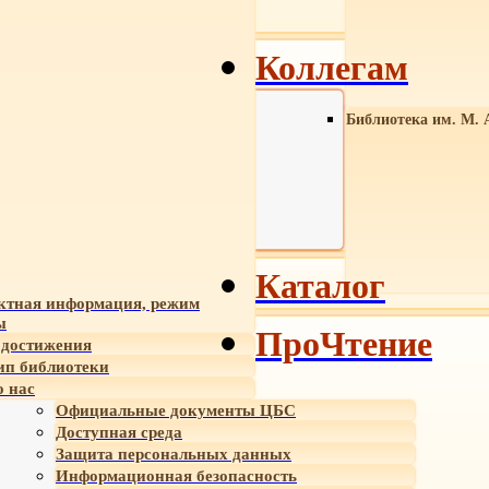
Коллегам
Библиотека им. М. 
Каталог
ктная информация, режим
ы
ПроЧтение
достижения
ип библиотеки
 нас
Официальные документы ЦБС
Доступная среда
Защита персональных данных
Информационная безопасность