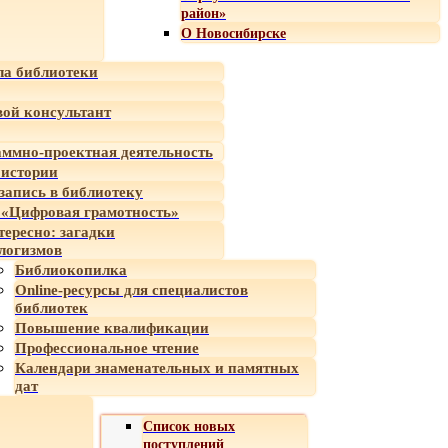
район»
О Новосибирске
а библиотеки
ой консультант
ммно-проектная деятельность
 истории
-запись в библиотеку
«Цифровая грамотность»
тересно: загадки
логизмов
Библиокопилка
Online-ресурсы для специалистов
библиотек
Повышение квалификации
Профессиональное чтение
Календари знаменательных и памятных
дат
Список новых
поступлений