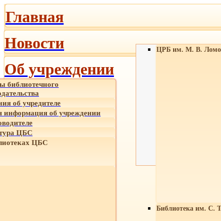
Главная
Новости
ЦРБ им. М. В. Ломо
Об учреждении
ы библиотечного
одательства
ния об учредителе
 информация об учреждении
оводителе
тура ЦБС
лиотеках ЦБС
Библиотека им. С. 