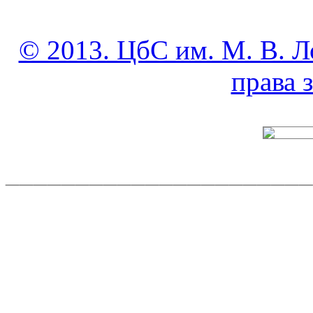
© 2013. ЦбС им. М. В. Л
права
______________________