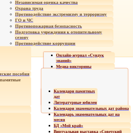
Независимая оценка качества
Охрана труда
Противодействие экстремизму и терроризму
ГО и ЧС
Противопожарная безопасность
Подготовка учреждения к отопительному
сезону
Противодействие коррупции
Онлайн-журнал «Сундук
знаний»
Медиа-викторины
еские пособия
 памятные
Календари памятных
дат
Литературные юбилеи
Календари знаменательных дат района
Календарь знаменательных дат на
месяц
БД «Мой край»
Виртуальная выставка «Советский