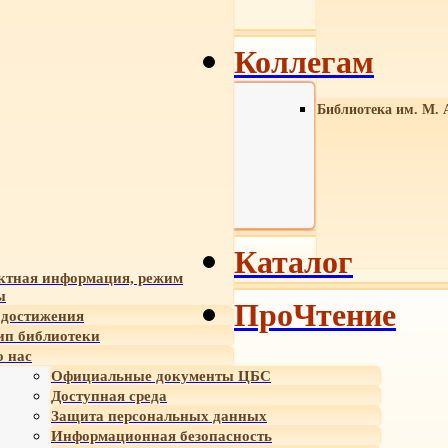
Коллегам
Библиотека им. М. 
Каталог
ктная информация, режим
ы
ПроЧтение
достижения
ип библиотеки
 нас
Официальные документы ЦБС
Доступная среда
Защита персональных данных
Информационная безопасность