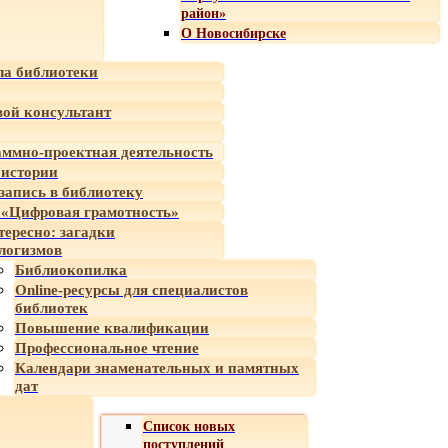
район»
О Новосибирске
а библиотеки
ой консультант
ммно-проектная деятельность
 истории
-запись в библиотеку
«Цифровая грамотность»
тересно: загадки
логизмов
Библиокопилка
Online-ресурсы для специалистов
библиотек
Повышение квалификации
Профессиональное чтение
Календари знаменательных и памятных
дат
Список новых
поступлений