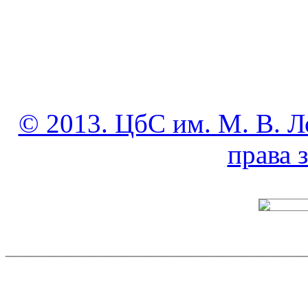
© 2013. ЦбС им. М. В. Л
права
______________________