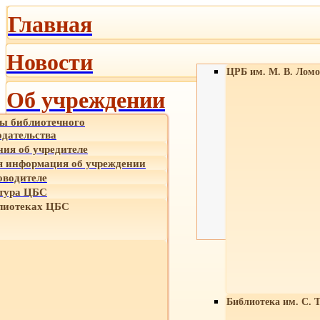
Главная
Новости
ЦРБ им. М. В. Ломо
Об учреждении
ы библиотечного
одательства
ния об учредителе
 информация об учреждении
оводителе
тура ЦБС
лиотеках ЦБС
Библиотека им. С. 