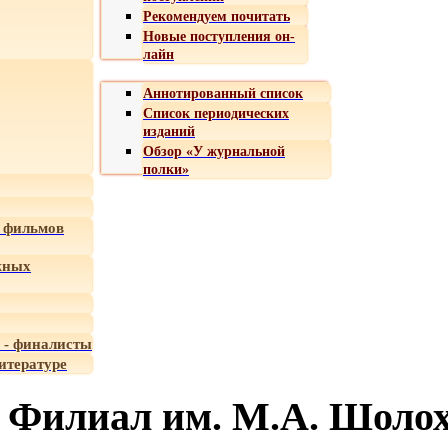
Рекомендуем почитать
Новые поступления он-
лайн
Аннотированный список
Список периодических
изданий
Обзор «У журнальной
полки»
 фильмов
жных
 - финалисты
итературе
Филиал им. М.А. Шоло