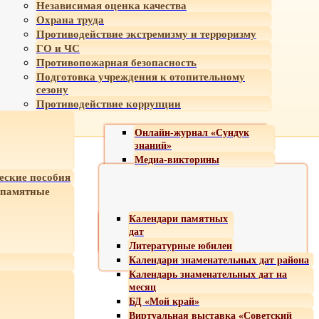
Независимая оценка качества
Охрана труда
Противодействие экстремизму и терроризму
ГО и ЧС
Противопожарная безопасность
Подготовка учреждения к отопительному
сезону
Противодействие коррупции
Онлайн-журнал «Сундук
знаний»
Медиа-викторины
еские пособия
 памятные
Календари памятных
дат
Литературные юбилеи
Календари знаменательных дат района
Календарь знаменательных дат на
месяц
БД «Мой край»
Виртуальная выставка «Советский