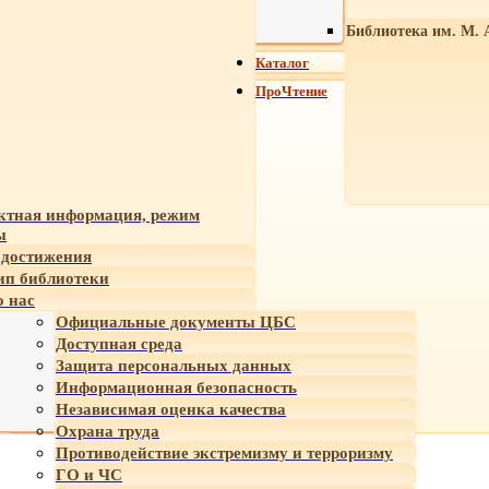
Библиотека им. М. 
Каталог
ПроЧтение
ктная информация, режим
ы
достижения
ип библиотеки
 нас
Официальные документы ЦБС
Доступная среда
Защита персональных данных
Информационная безопасность
Независимая оценка качества
Охрана труда
Противодействие экстремизму и терроризму
ГО и ЧС