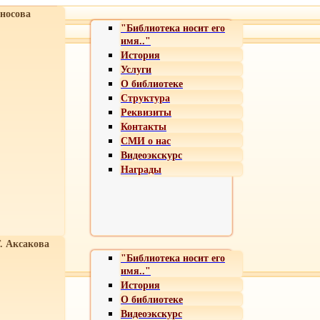
носова
"Библиотека носит его
имя.."
История
Услуги
О библиотеке
Структура
Реквизиты
Контакты
СМИ о нас
Видеоэкскурс
Награды
Т. Аксакова
"Библиотека носит его
имя.."
История
О библиотеке
Видеоэкскурс