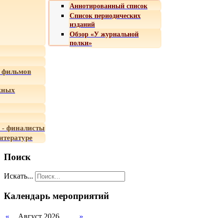
Аннотированный список
Список периодических
изданий
Обзор «У журнальной
полки»
 фильмов
жных
 - финалисты
итературе
Поиск
Искать...
Календарь мероприятий
«
Август 2026
»