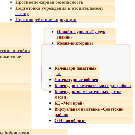
Противопожарная безопасность
Подготовка учреждения к отопительному
сезону
Противодействие коррупции
Онлайн-журнал «Сундук
знаний»
Медиа-викторины
еские пособия
 памятные
Календари памятных
дат
Литературные юбилеи
Календари знаменательных дат района
Календарь знаменательных дат на
месяц
БД «Мой край»
Виртуальная выставка «Советский
район»
О Новосибирске
а библиотеки