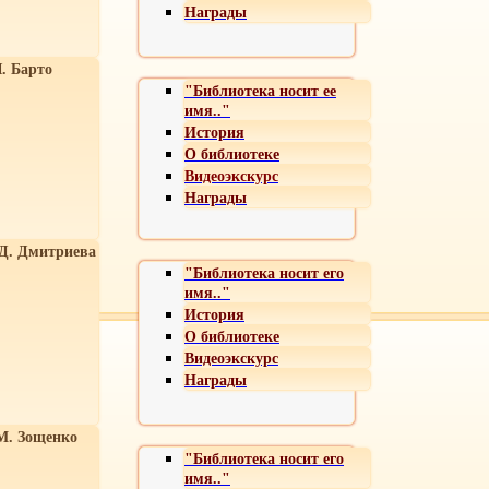
Награды
. Барто
"Библиотека носит ее
имя.."
История
О библиотеке
Видеоэкскурс
Награды
 Д. Дмитриева
"Библиотека носит его
имя.."
История
О библиотеке
Видеоэкскурс
Награды
М. Зощенко
"Библиотека носит его
имя.."