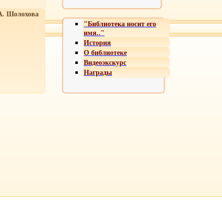
А. Шолохова
"Библиотека носит его
имя.."
История
О библиотеке
Видеоэкскурс
Награды