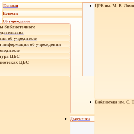
Главная
ЦРБ им. М. В. Ломо
Новости
Об учреждении
ы библиотечного
одательства
ния об учредителе
 информация об учреждении
оводителе
тура ЦБС
лиотеках ЦБС
Библиотека им. С. 
Документы