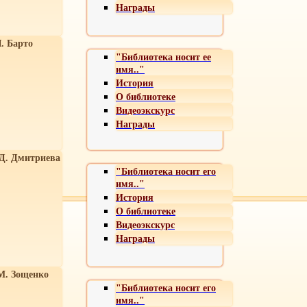
Награды
. Барто
"Библиотека носит ее
имя.."
История
О библиотеке
Видеоэкскурс
Награды
 Д. Дмитриева
"Библиотека носит его
имя.."
История
О библиотеке
Видеоэкскурс
Награды
М. Зощенко
"Библиотека носит его
имя.."