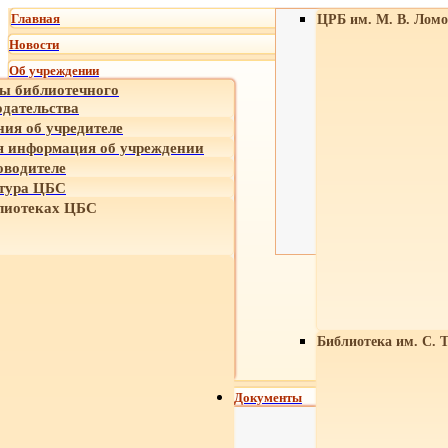
Главная
ЦРБ им. М. В. Ломо
Новости
Об учреждении
ы библиотечного
одательства
ния об учредителе
 информация об учреждении
оводителе
тура ЦБС
лиотеках ЦБС
Библиотека им. С. 
Документы