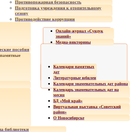
Противопожарная безопасность
Подготовка учреждения к отопительному
сезону
Противодействие коррупции
Онлайн-журнал «Сундук
знаний»
Медиа-викторины
еские пособия
 памятные
Календари памятных
дат
Литературные юбилеи
Календари знаменательных дат района
Календарь знаменательных дат на
месяц
БД «Мой край»
Виртуальная выставка «Советский
район»
О Новосибирске
а библиотеки