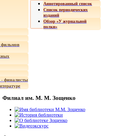
Аннотированный список
Список периодических
изданий
Обзор «У журнальной
полки»
 фильмов
жных
 - финалисты
итературе
Филиал им. М. М. Зощенко