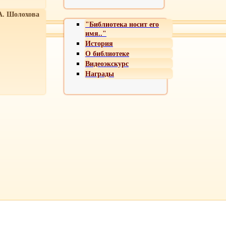
А. Шолохова
"Библиотека носит его
имя.."
История
О библиотеке
Видеоэкскурс
Награды