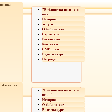
носова
"Библиотека носит его
имя.."
История
Услуги
О библиотеке
Структура
Реквизиты
Контакты
СМИ о нас
Видеоэкскурс
Награды
Т. Аксакова
"Библиотека носит его
имя.."
История
О библиотеке
Видеоэкскурс