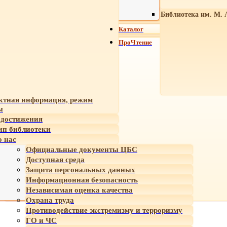
Библиотека им. М. 
Каталог
ПроЧтение
ктная информация, режим
ы
достижения
ип библиотеки
 нас
Официальные документы ЦБС
Доступная среда
Защита персональных данных
Информационная безопасность
Независимая оценка качества
Охрана труда
Противодействие экстремизму и терроризму
ГО и ЧС