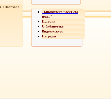
А. Шолохова
"Библиотека носит его
имя.."
История
О библиотеке
Видеоэкскурс
Награды