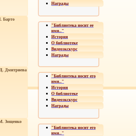
Награды
. Барто
"Библиотека носит ее
имя.."
История
О библиотеке
Видеоэкскурс
Награды
 Д. Дмитриева
"Библиотека носит его
имя.."
История
О библиотеке
Видеоэкскурс
Награды
М. Зощенко
"Библиотека носит его
имя.."