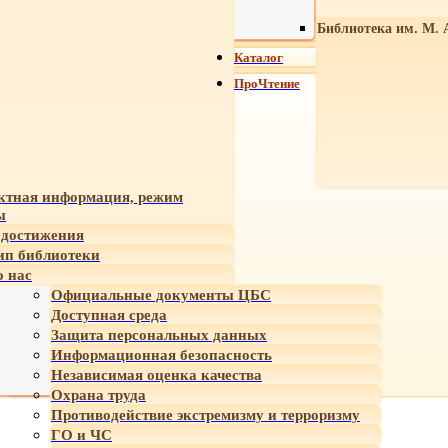
Библиотека им. М. 
Каталог
ПроЧтение
ктная информация, режим
ы
достижения
ип библиотеки
 нас
Официальные документы ЦБС
Доступная среда
Защита персональных данных
Информационная безопасность
Независимая оценка качества
Охрана труда
Противодействие экстремизму и терроризму
ГО и ЧС