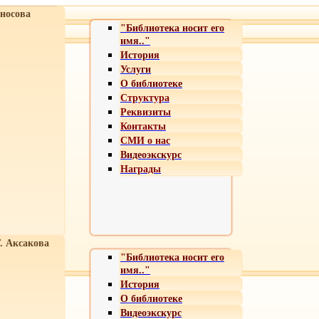
носова
"Библиотека носит его
имя.."
История
Услуги
О библиотеке
Структура
Реквизиты
Контакты
СМИ о нас
Видеоэкскурс
Награды
Т. Аксакова
"Библиотека носит его
имя.."
История
О библиотеке
Видеоэкскурс