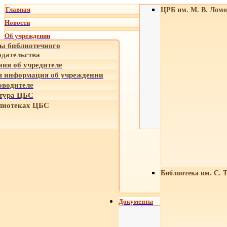
Главная
ЦРБ им. М. В. Ломо
Новости
Об учреждении
ы библиотечного
одательства
ния об учредителе
 информация об учреждении
оводителе
тура ЦБС
лиотеках ЦБС
Библиотека им. С. 
Документы