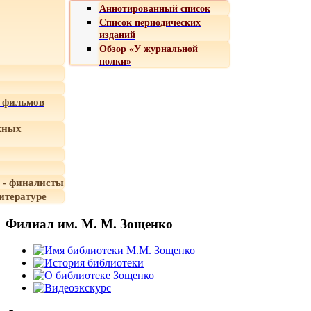
Аннотированный список
Список периодических
изданий
Обзор «У журнальной
полки»
 фильмов
жных
 - финалисты
итературе
Филиал им. М. М. Зощенко