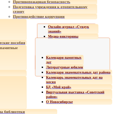
Противопожарная безопасность
Подготовка учреждения к отопительному
сезону
Противодействие коррупции
Онлайн-журнал «Сундук
знаний»
Медиа-викторины
еские пособия
 памятные
Календари памятных
дат
Литературные юбилеи
Календари знаменательных дат района
Календарь знаменательных дат на
месяц
БД «Мой край»
Виртуальная выставка «Советский
район»
О Новосибирске
а библиотеки