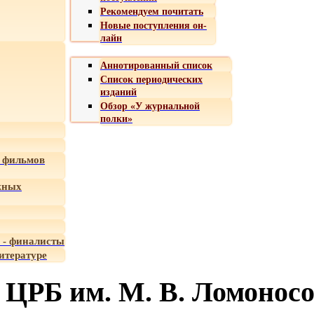
Рекомендуем почитать
Новые поступления он-
лайн
Аннотированный список
Список периодических
изданий
Обзор «У журнальной
полки»
 фильмов
жных
 - финалисты
итературе
ЦРБ им. М. В. Ломонос