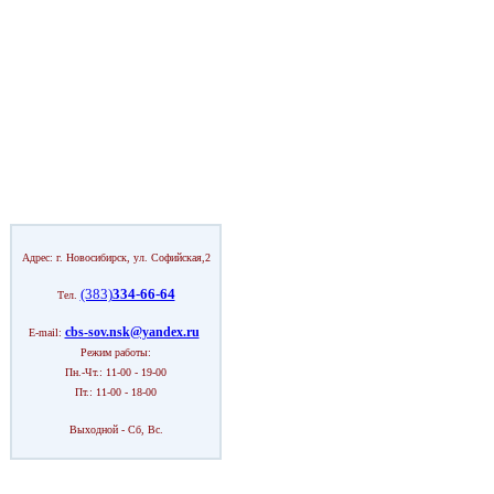
Адрес: г. Новосибирск, ул. Софийская,2
(383)
334-66-64
Тел.
cbs-sov.nsk@yandex.ru
E-mail:
Режим работы:
Пн.-Чт.: 11-00 - 19-00
Пт.: 11-00 - 18-00
Выходной - Сб, Вс.