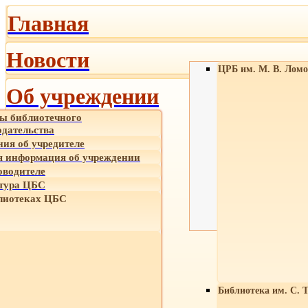
Главная
Новости
ЦРБ им. М. В. Ломо
Об учреждении
ы библиотечного
одательства
ния об учредителе
 информация об учреждении
оводителе
тура ЦБС
лиотеках ЦБС
Библиотека им. С. 