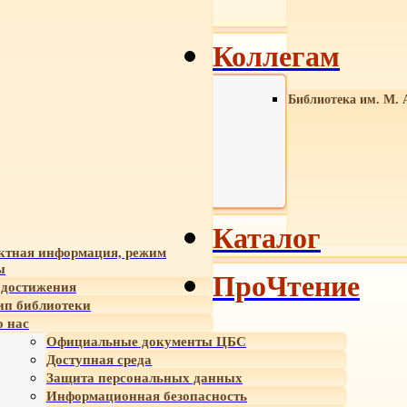
Коллегам
Библиотека им. М. 
Каталог
ктная информация, режим
ы
ПроЧтение
достижения
ип библиотеки
 нас
Официальные документы ЦБС
Доступная среда
Защита персональных данных
Информационная безопасность