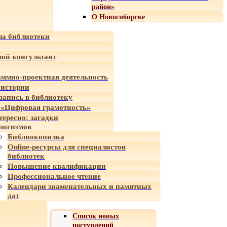
район»
О Новосибирске
а библиотеки
ой консультант
ммно-проектная деятельность
 истории
-запись в библиотеку
«Цифровая грамотность»
тересно: загадки
логизмов
Библиокопилка
Online-ресурсы для специалистов
библиотек
Повышение квалификации
Профессиональное чтение
Календари знаменательных и памятных
дат
Список новых
поступлений