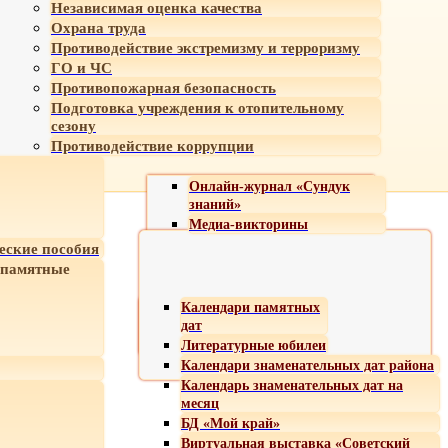
Независимая оценка качества
Охрана труда
Противодействие экстремизму и терроризму
ГО и ЧС
Противопожарная безопасность
Подготовка учреждения к отопительному
сезону
Противодействие коррупции
Онлайн-журнал «Сундук
знаний»
Медиа-викторины
еские пособия
 памятные
Календари памятных
дат
Литературные юбилеи
Календари знаменательных дат района
Календарь знаменательных дат на
месяц
БД «Мой край»
Виртуальная выставка «Советский