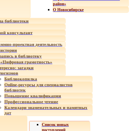
район»
О Новосибирске
а библиотеки
ой консультант
ммно-проектная деятельность
 истории
-запись в библиотеку
«Цифровая грамотность»
тересно: загадки
логизмов
Библиокопилка
Online-ресурсы для специалистов
библиотек
Повышение квалификации
Профессиональное чтение
Календари знаменательных и памятных
дат
Список новых
поступлений