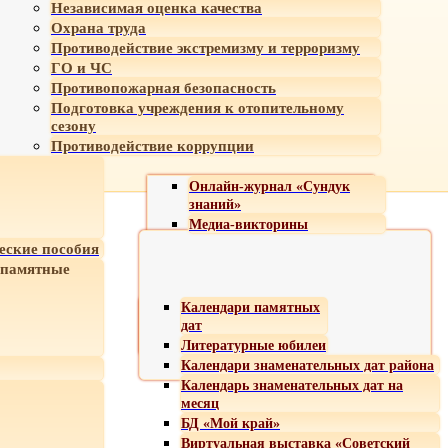
Независимая оценка качества
Охрана труда
Противодействие экстремизму и терроризму
ГО и ЧС
Противопожарная безопасность
Подготовка учреждения к отопительному
сезону
Противодействие коррупции
Онлайн-журнал «Сундук
знаний»
Медиа-викторины
еские пособия
 памятные
Календари памятных
дат
Литературные юбилеи
Календари знаменательных дат района
Календарь знаменательных дат на
месяц
БД «Мой край»
Виртуальная выставка «Советский