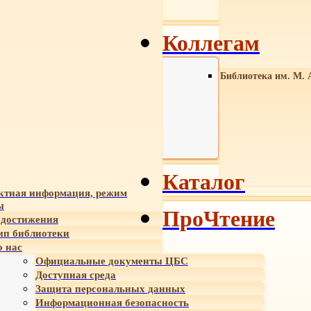
Коллегам
Библиотека им. М. 
Каталог
ктная информация, режим
ы
ПроЧтение
достижения
ип библиотеки
 нас
Официальные документы ЦБС
Доступная среда
Защита персональных данных
Информационная безопасность