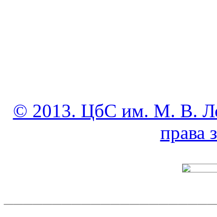
© 2013. ЦбС им. М. В. Л
права
______________________