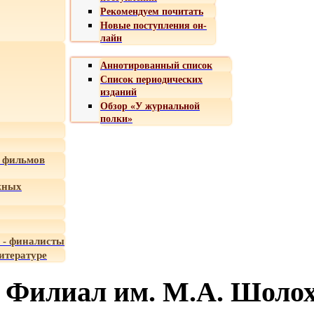
Рекомендуем почитать
Новые поступления он-
лайн
Аннотированный список
Список периодических
изданий
Обзор «У журнальной
полки»
 фильмов
жных
 - финалисты
итературе
Филиал им. М.А. Шоло