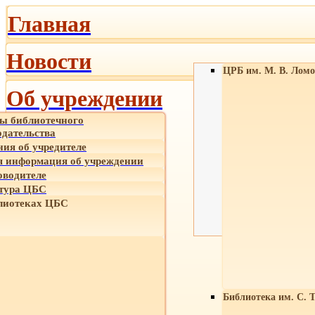
Главная
Новости
ЦРБ им. М. В. Ломо
Об учреждении
ы библиотечного
одательства
ния об учредителе
 информация об учреждении
оводителе
тура ЦБС
лиотеках ЦБС
Библиотека им. С. 