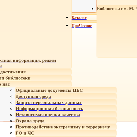
Библиотека им. М. 
Каталог
ПроЧтение
ктная информация, режим
ы
достижения
ип библиотеки
 нас
Официальные документы ЦБС
Доступная среда
Защита персональных данных
Информационная безопасность
Независимая оценка качества
Охрана труда
Противодействие экстремизму и терроризму
ГО и ЧС