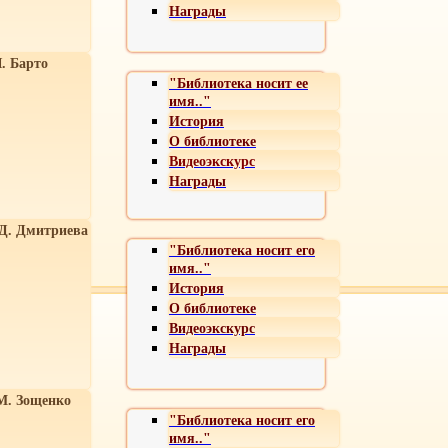
Награды
. Барто
"Библиотека носит ее
имя.."
История
О библиотеке
Видеоэкскурс
Награды
 Д. Дмитриева
"Библиотека носит его
имя.."
История
О библиотеке
Видеоэкскурс
Награды
М. Зощенко
"Библиотека носит его
имя.."