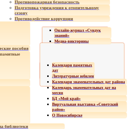
Противопожарная безопасность
Подготовка учреждения к отопительному
сезону
Противодействие коррупции
Онлайн-журнал «Сундук
знаний»
Медиа-викторины
еские пособия
 памятные
Календари памятных
дат
Литературные юбилеи
Календари знаменательных дат района
Календарь знаменательных дат на
месяц
БД «Мой край»
Виртуальная выставка «Советский
район»
О Новосибирске
а библиотеки