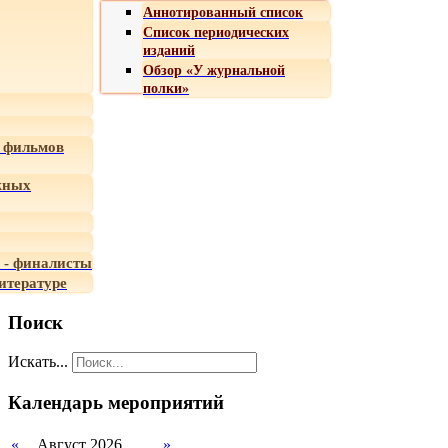
Аннотированный список
Список периодических
изданий
Обзор «У журнальной
полки»
 фильмов
жных
 - финалисты
итературе
Поиск
Искать...
Календарь мероприятий
«
Август 2026
»