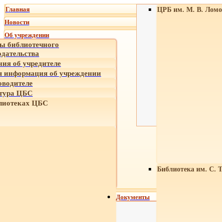
Главная
ЦРБ им. М. В. Ломо
Новости
Об учреждении
ы библиотечного
одательства
ния об учредителе
 информация об учреждении
оводителе
тура ЦБС
лиотеках ЦБС
Библиотека им. С. 
Документы