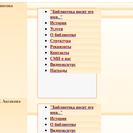
носова
"Библиотека носит его
имя.."
История
Услуги
О библиотеке
Структура
Реквизиты
Контакты
СМИ о нас
Видеоэкскурс
Награды
Т. Аксакова
"Библиотека носит его
имя.."
История
О библиотеке
Видеоэкскурс