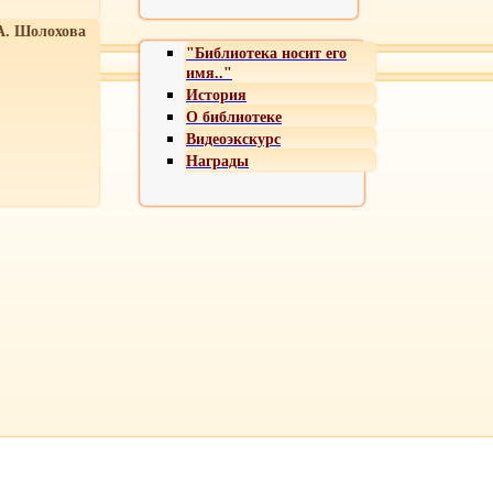
А. Шолохова
"Библиотека носит его
имя.."
История
О библиотеке
Видеоэкскурс
Награды