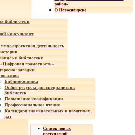
район»
О Новосибирске
а библиотеки
ой консультант
ммно-проектная деятельность
 истории
-запись в библиотеку
«Цифровая грамотность»
тересно: загадки
логизмов
Библиокопилка
Online-ресурсы для специалистов
библиотек
Повышение квалификации
Профессиональное чтение
Календари знаменательных и памятных
дат
Список новых
поступлений