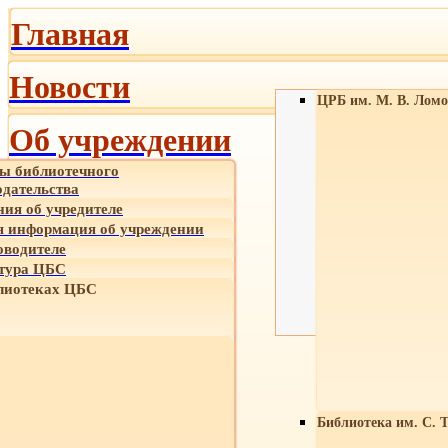
Главная
Новости
ЦРБ им. М. В. Ломо
Об учреждении
ы библиотечного
одательства
ния об учредителе
 информация об учреждении
оводителе
тура ЦБС
лиотеках ЦБС
Библиотека им. С. 