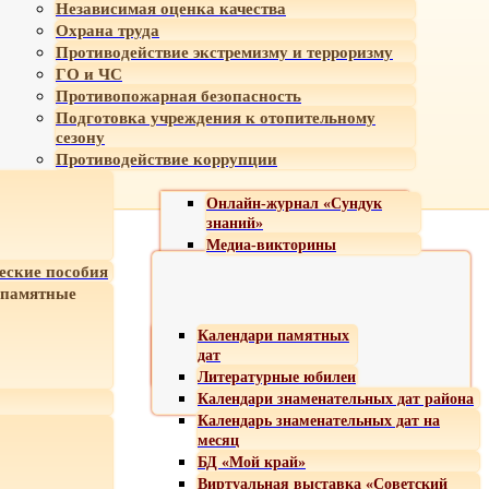
Независимая оценка качества
Охрана труда
Противодействие экстремизму и терроризму
ГО и ЧС
Противопожарная безопасность
Подготовка учреждения к отопительному
сезону
Противодействие коррупции
Онлайн-журнал «Сундук
знаний»
Медиа-викторины
еские пособия
 памятные
Календари памятных
дат
Литературные юбилеи
Календари знаменательных дат района
Календарь знаменательных дат на
месяц
БД «Мой край»
Виртуальная выставка «Советский