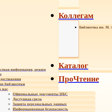
Коллегам
Библиотека им. М. 
Каталог
ктная информация, режим
ы
ПроЧтение
достижения
ип библиотеки
 нас
Официальные документы ЦБС
Доступная среда
Защита персональных данных
Информационная безопасность