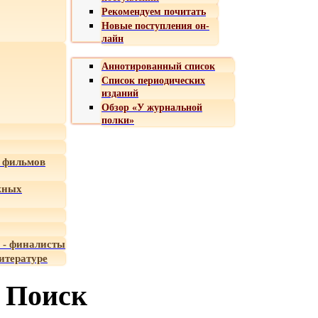
Рекомендуем почитать
Новые поступления он-
лайн
Аннотированный список
Список периодических
изданий
Обзор «У журнальной
полки»
 фильмов
жных
 - финалисты
итературе
Поиск