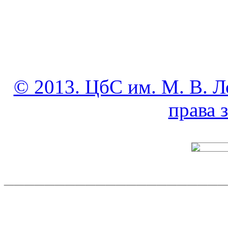
© 2013. ЦбС им. М. В. Л
права
______________________