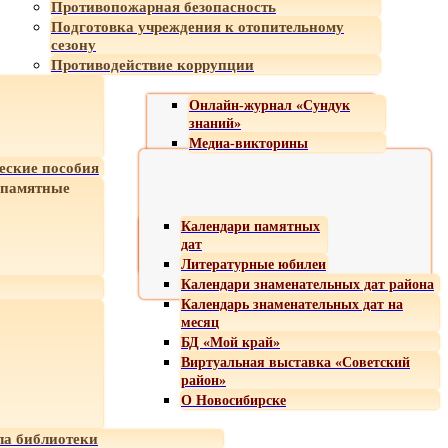
Противопожарная безопасность
Подготовка учреждения к отопительному
сезону
Противодействие коррупции
Онлайн-журнал «Сундук
знаний»
Медиа-викторины
еские пособия
 памятные
Календари памятных
дат
Литературные юбилеи
Календари знаменательных дат района
Календарь знаменательных дат на
месяц
БД «Мой край»
Виртуальная выставка «Советский
район»
О Новосибирске
а библиотеки