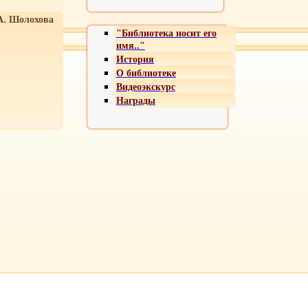
А. Шолохова
"Библиотека носит его
имя.."
История
О библиотеке
Видеоэкскурс
Награды