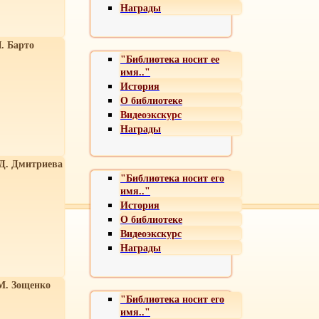
Награды
. Барто
"Библиотека носит ее
имя.."
История
О библиотеке
Видеоэкскурс
Награды
 Д. Дмитриева
"Библиотека носит его
имя.."
История
О библиотеке
Видеоэкскурс
Награды
М. Зощенко
"Библиотека носит его
имя.."