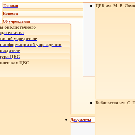
Главная
ЦРБ им. М. В. Ломо
Новости
Об учреждении
ы библиотечного
одательства
ния об учредителе
 информация об учреждении
оводителе
тура ЦБС
лиотеках ЦБС
Библиотека им. С. 
Документы