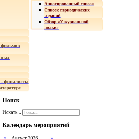
Аннотированный список
Список периодических
изданий
Обзор «У журнальной
полки»
 фильмов
жных
 - финалисты
итературе
Поиск
Искать...
Календарь мероприятий
«
Август 2026
»