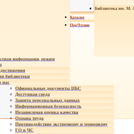
Библиотека им. М. 
Каталог
ПроЧтение
ктная информация, режим
ы
достижения
ип библиотеки
 нас
Официальные документы ЦБС
Доступная среда
Защита персональных данных
Информационная безопасность
Независимая оценка качества
Охрана труда
Противодействие экстремизму и терроризму
ГО и ЧС