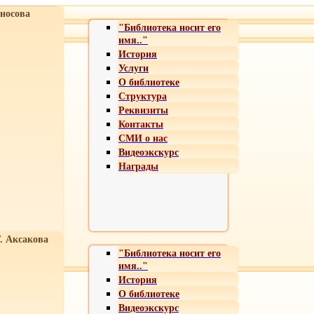
носова
"Библиотека носит его
имя.."
История
Услуги
О библиотеке
Структура
Реквизиты
Контакты
СМИ о нас
Видеоэкскурс
Награды
Т. Аксакова
"Библиотека носит его
имя.."
История
О библиотеке
Видеоэкскурс