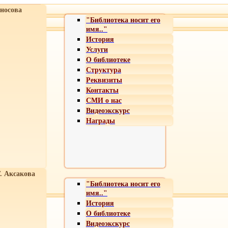
носова
"Библиотека носит его
имя.."
История
Услуги
О библиотеке
Структура
Реквизиты
Контакты
СМИ о нас
Видеоэкскурс
Награды
Т. Аксакова
"Библиотека носит его
имя.."
История
О библиотеке
Видеоэкскурс