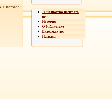
А. Шолохова
"Библиотека носит его
имя.."
История
О библиотеке
Видеоэкскурс
Награды