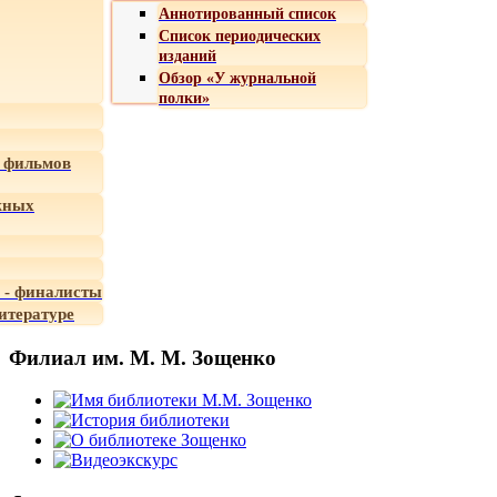
Аннотированный список
Список периодических
изданий
Обзор «У журнальной
полки»
 фильмов
жных
 - финалисты
итературе
Филиал им. М. М. Зощенко