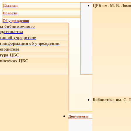
Главная
ЦРБ им. М. В. Ломо
Новости
Об учреждении
ы библиотечного
одательства
ния об учредителе
 информация об учреждении
оводителе
тура ЦБС
лиотеках ЦБС
Библиотека им. С. 
Документы