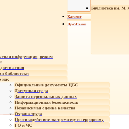
Библиотека им. М. 
Каталог
ПроЧтение
ктная информация, режим
ы
достижения
ип библиотеки
 нас
Официальные документы ЦБС
Доступная среда
Защита персональных данных
Информационная безопасность
Независимая оценка качества
Охрана труда
Противодействие экстремизму и терроризму
ГО и ЧС