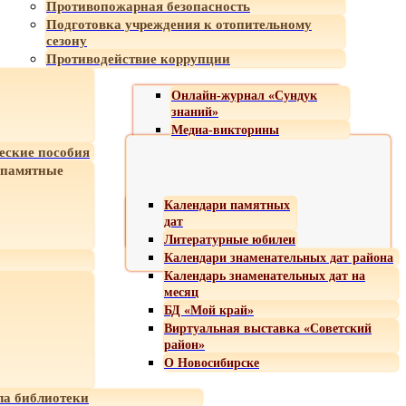
Противопожарная безопасность
Подготовка учреждения к отопительному
сезону
Противодействие коррупции
Онлайн-журнал «Сундук
знаний»
Медиа-викторины
еские пособия
 памятные
Календари памятных
дат
Литературные юбилеи
Календари знаменательных дат района
Календарь знаменательных дат на
месяц
БД «Мой край»
Виртуальная выставка «Советский
район»
О Новосибирске
а библиотеки