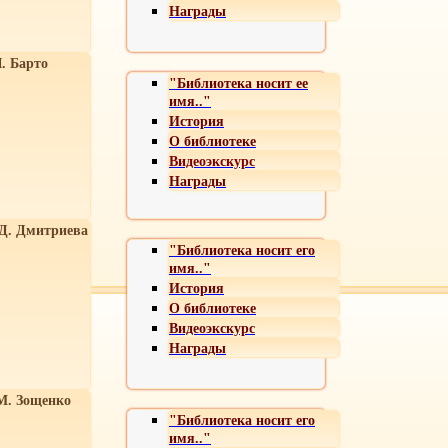
Награды
. Барто
"Библиотека носит ее
имя.."
История
О библиотеке
Видеоэкскурс
Награды
 Д. Дмитриева
"Библиотека носит его
имя.."
История
О библиотеке
Видеоэкскурс
Награды
М. Зощенко
"Библиотека носит его
имя.."