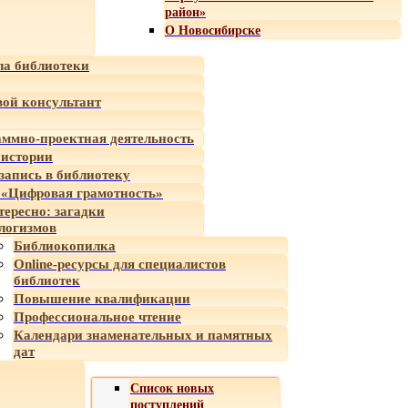
район»
О Новосибирске
а библиотеки
ой консультант
ммно-проектная деятельность
 истории
-запись в библиотеку
«Цифровая грамотность»
тересно: загадки
логизмов
Библиокопилка
Online-ресурсы для специалистов
библиотек
Повышение квалификации
Профессиональное чтение
Календари знаменательных и памятных
дат
Список новых
поступлений