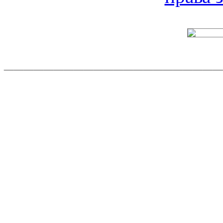
______________________