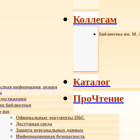
Коллегам
Библиотека им. М. 
Каталог
ктная информация, режим
ы
ПроЧтение
достижения
ип библиотеки
 нас
Официальные документы ЦБС
Доступная среда
Защита персональных данных
Информационная безопасность