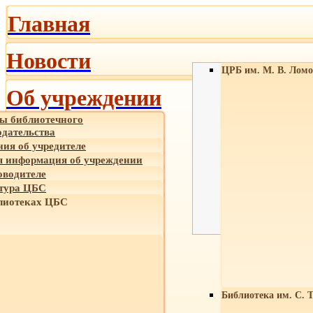
Главная
Новости
ЦРБ им. М. В. Ломо
Об учреждении
ы библиотечного
одательства
ния об учредителе
 информация об учреждении
оводителе
тура ЦБС
лиотеках ЦБС
Библиотека им. С. 