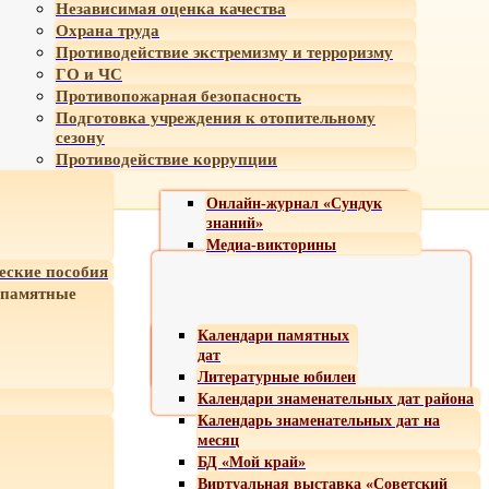
Независимая оценка качества
Охрана труда
Противодействие экстремизму и терроризму
ГО и ЧС
Противопожарная безопасность
Подготовка учреждения к отопительному
сезону
Противодействие коррупции
Онлайн-журнал «Сундук
знаний»
Медиа-викторины
еские пособия
 памятные
Календари памятных
дат
Литературные юбилеи
Календари знаменательных дат района
Календарь знаменательных дат на
месяц
БД «Мой край»
Виртуальная выставка «Советский