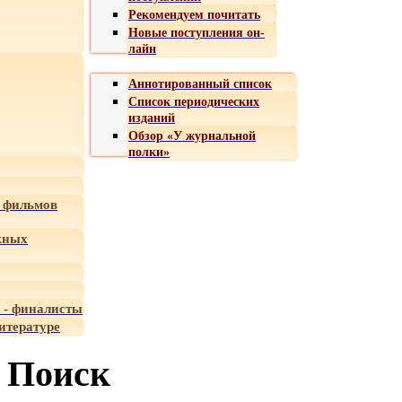
Рекомендуем почитать
Новые поступления он-
лайн
Аннотированный список
Список периодических
изданий
Обзор «У журнальной
полки»
 фильмов
жных
 - финалисты
итературе
Поиск