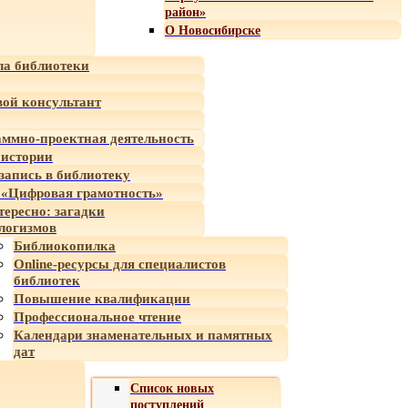
район»
О Новосибирске
а библиотеки
ой консультант
ммно-проектная деятельность
 истории
-запись в библиотеку
«Цифровая грамотность»
тересно: загадки
логизмов
Библиокопилка
Online-ресурсы для специалистов
библиотек
Повышение квалификации
Профессиональное чтение
Календари знаменательных и памятных
дат
Список новых
поступлений