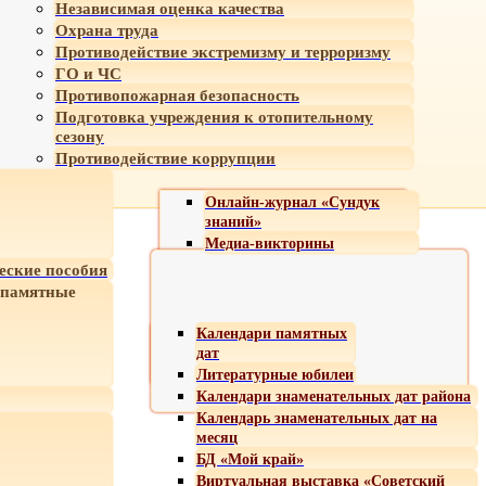
Независимая оценка качества
Охрана труда
Противодействие экстремизму и терроризму
ГО и ЧС
Противопожарная безопасность
Подготовка учреждения к отопительному
сезону
Противодействие коррупции
Онлайн-журнал «Сундук
знаний»
Медиа-викторины
еские пособия
 памятные
Календари памятных
дат
Литературные юбилеи
Календари знаменательных дат района
Календарь знаменательных дат на
месяц
БД «Мой край»
Виртуальная выставка «Советский