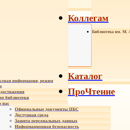
Коллегам
Библиотека им. М. 
Каталог
ктная информация, режим
ы
ПроЧтение
достижения
ип библиотеки
 нас
Официальные документы ЦБС
Доступная среда
Защита персональных данных
Информационная безопасность