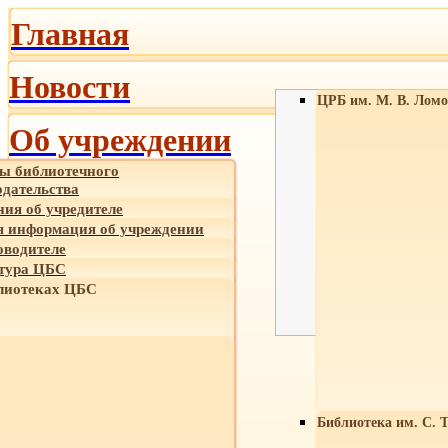
Главная
Новости
ЦРБ им. М. В. Ломо
Об учреждении
ы библиотечного
одательства
ния об учредителе
 информация об учреждении
оводителе
тура ЦБС
лиотеках ЦБС
Библиотека им. С. 