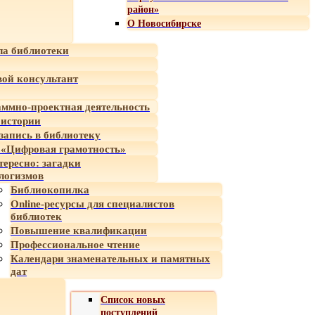
район»
О Новосибирске
а библиотеки
ой консультант
ммно-проектная деятельность
 истории
-запись в библиотеку
«Цифровая грамотность»
тересно: загадки
логизмов
Библиокопилка
Online-ресурсы для специалистов
библиотек
Повышение квалификации
Профессиональное чтение
Календари знаменательных и памятных
дат
Список новых
поступлений