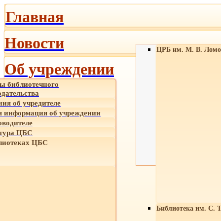
Главная
Новости
ЦРБ им. М. В. Ломо
Об учреждении
ы библиотечного
одательства
ния об учредителе
 информация об учреждении
оводителе
тура ЦБС
лиотеках ЦБС
Библиотека им. С. 