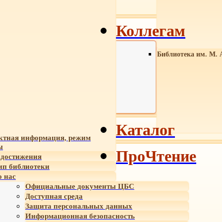
Коллегам
Библиотека им. М. 
Каталог
ктная информация, режим
ы
ПроЧтение
достижения
ип библиотеки
 нас
Официальные документы ЦБС
Доступная среда
Защита персональных данных
Информационная безопасность