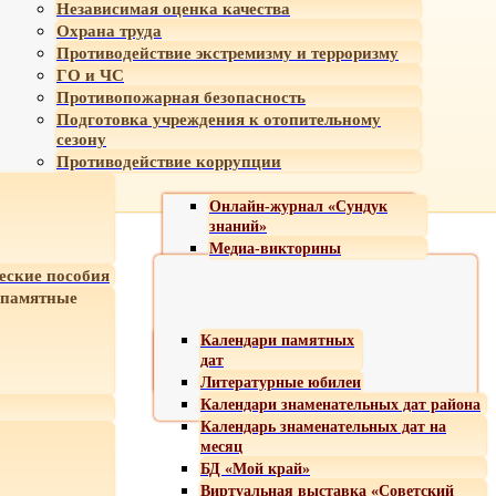
Независимая оценка качества
Охрана труда
Противодействие экстремизму и терроризму
ГО и ЧС
Противопожарная безопасность
Подготовка учреждения к отопительному
сезону
Противодействие коррупции
Онлайн-журнал «Сундук
знаний»
Медиа-викторины
еские пособия
 памятные
Календари памятных
дат
Литературные юбилеи
Календари знаменательных дат района
Календарь знаменательных дат на
месяц
БД «Мой край»
Виртуальная выставка «Советский