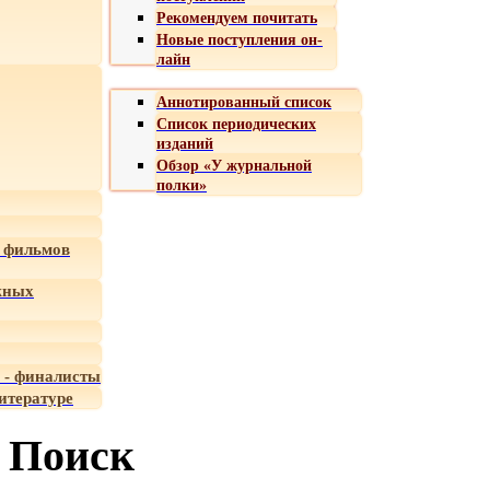
Рекомендуем почитать
Новые поступления он-
лайн
Аннотированный список
Список периодических
изданий
Обзор «У журнальной
полки»
 фильмов
жных
 - финалисты
итературе
Поиск