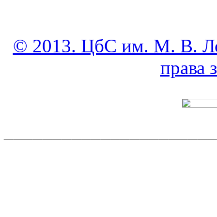
© 2013. ЦбС им. М. В. Л
права
______________________