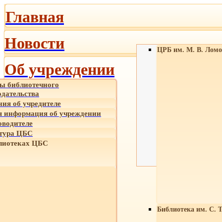
Главная
Новости
ЦРБ им. М. В. Ломо
Об учреждении
ы библиотечного
одательства
ния об учредителе
 информация об учреждении
оводителе
тура ЦБС
лиотеках ЦБС
Библиотека им. С. 