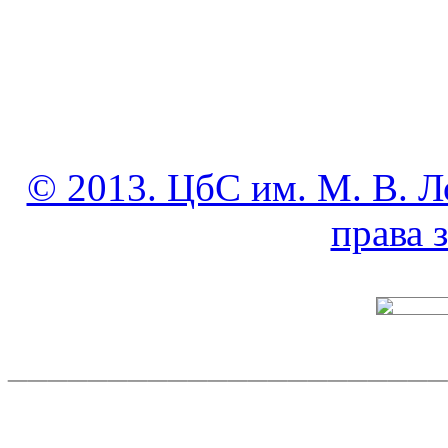
© 2013. ЦбС им. М. В. Л
права
______________________