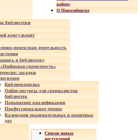
район»
О Новосибирске
а библиотеки
ой консультант
ммно-проектная деятельность
 истории
-запись в библиотеку
«Цифровая грамотность»
тересно: загадки
логизмов
Библиокопилка
Online-ресурсы для специалистов
библиотек
Повышение квалификации
Профессиональное чтение
Календари знаменательных и памятных
дат
Список новых
поступлений