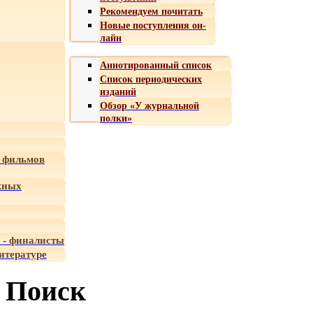
Рекомендуем почитать
Новые поступления он-
лайн
Аннотированный список
Список периодических
изданий
Обзор «У журнальной
полки»
 фильмов
жных
 - финалисты
итературе
Поиск