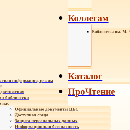
Коллегам
Библиотека им. М. 
Каталог
ктная информация, режим
ы
ПроЧтение
достижения
ип библиотеки
 нас
Официальные документы ЦБС
Доступная среда
Защита персональных данных
Информационная безопасность