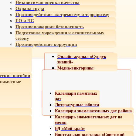
Независимая оценка качества
Охрана труда
Противодействие экстремизму и терроризму
ГО и ЧС
Противопожарная безопасность
Подготовка учреждения к отопительному
сезону
Противодействие коррупции
Онлайн-журнал «Сундук
знаний»
Медиа-викторины
еские пособия
 памятные
Календари памятных
дат
Литературные юбилеи
Календари знаменательных дат района
Календарь знаменательных дат на
месяц
БД «Мой край»
Виртуальная выставка «Советский