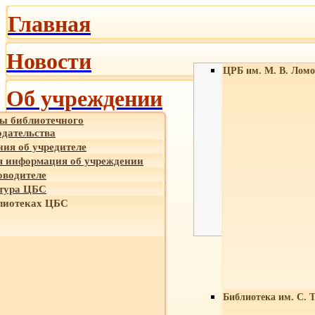
Главная
Новости
ЦРБ им. М. В. Ломо
Об учреждении
ы библиотечного
одательства
ния об учредителе
 информация об учреждении
оводителе
тура ЦБС
лиотеках ЦБС
Библиотека им. С. 