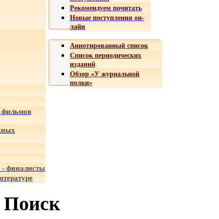
Рекомендуем почитать
Новые поступления он-
лайн
Аннотированный список
Список периодических
изданий
Обзор «У журнальной
полки»
 фильмов
жных
 - финалисты
итературе
Поиск