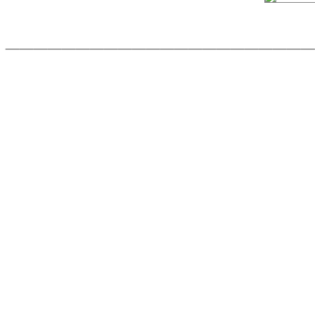
______________________