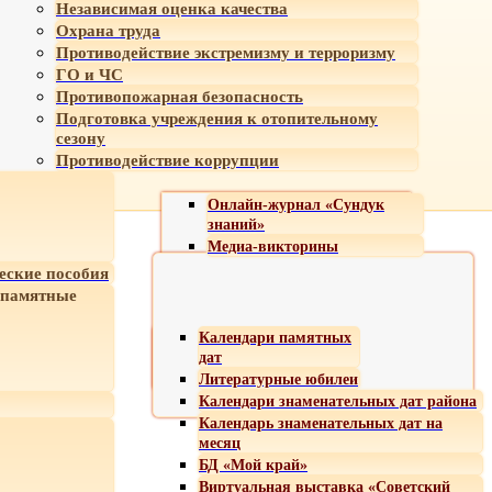
Независимая оценка качества
Охрана труда
Противодействие экстремизму и терроризму
ГО и ЧС
Противопожарная безопасность
Подготовка учреждения к отопительному
сезону
Противодействие коррупции
Онлайн-журнал «Сундук
знаний»
Медиа-викторины
еские пособия
 памятные
Календари памятных
дат
Литературные юбилеи
Календари знаменательных дат района
Календарь знаменательных дат на
месяц
БД «Мой край»
Виртуальная выставка «Советский