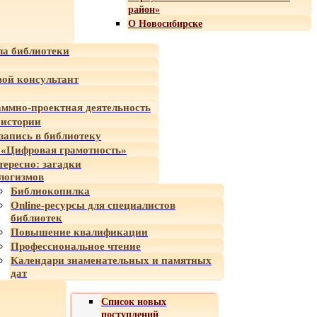
район»
О Новосибирске
а библиотеки
ой консультант
ммно-проектная деятельность
 истории
-запись в библиотеку
«Цифровая грамотность»
тересно: загадки
логизмов
Библиокопилка
Online-ресурсы для специалистов
библиотек
Повышение квалификации
Профессиональное чтение
Календари знаменательных и памятных
дат
Список новых
поступлений