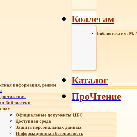
Коллегам
Библиотека им. М. 
Каталог
ктная информация, режим
ы
ПроЧтение
достижения
ип библиотеки
 нас
Официальные документы ЦБС
Доступная среда
Защита персональных данных
Информационная безопасность