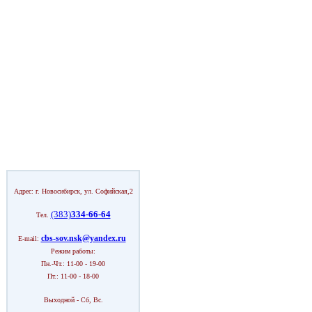
Адрес: г. Новосибирск, ул. Софийская,2
(383)
334-66-64
Тел.
cbs-sov.nsk@yandex.ru
E-mail:
Режим работы:
Пн.-Чт.: 11-00 - 19-00
Пт.: 11-00 - 18-00
Выходной - Сб, Вс.