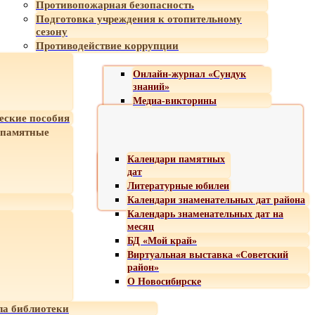
Противопожарная безопасность
Подготовка учреждения к отопительному
сезону
Противодействие коррупции
Онлайн-журнал «Сундук
знаний»
Медиа-викторины
еские пособия
 памятные
Календари памятных
дат
Литературные юбилеи
Календари знаменательных дат района
Календарь знаменательных дат на
месяц
БД «Мой край»
Виртуальная выставка «Советский
район»
О Новосибирске
а библиотеки