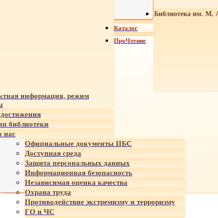
Библиотека им. М. 
Каталог
ПроЧтение
ктная информация, режим
ы
достижения
ип библиотеки
 нас
Официальные документы ЦБС
Доступная среда
Защита персональных данных
Информационная безопасность
Независимая оценка качества
Охрана труда
Противодействие экстремизму и терроризму
ГО и ЧС