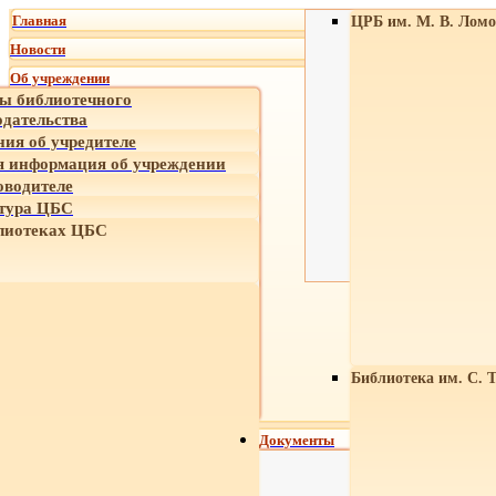
Главная
ЦРБ им. М. В. Ломо
Новости
Об учреждении
ы библиотечного
одательства
ния об учредителе
 информация об учреждении
оводителе
тура ЦБС
лиотеках ЦБС
Библиотека им. С. 
Документы