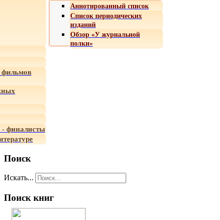
Аннотированный список
Список периодических
изданий
Обзор «У журнальной
полки»
 фильмов
жных
 - финалисты
итературе
Поиск
Искать...
Поиск книг