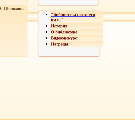
А. Шолохова
"Библиотека носит его
имя.."
История
О библиотеке
Видеоэкскурс
Награды