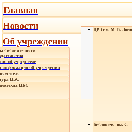
Главная
Новости
ЦРБ им. М. В. Ломо
Об учреждении
ы библиотечного
одательства
ния об учредителе
 информация об учреждении
оводителе
тура ЦБС
лиотеках ЦБС
Библиотека им. С. 