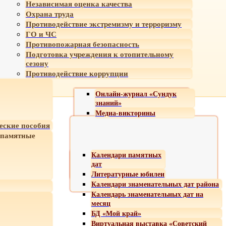
Независимая оценка качества
Охрана труда
Противодействие экстремизму и терроризму
ГО и ЧС
Противопожарная безопасность
Подготовка учреждения к отопительному
сезону
Противодействие коррупции
Онлайн-журнал «Сундук
знаний»
Медиа-викторины
еские пособия
 памятные
Календари памятных
дат
Литературные юбилеи
Календари знаменательных дат района
Календарь знаменательных дат на
месяц
БД «Мой край»
Виртуальная выставка «Советский