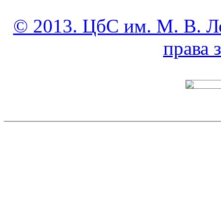
© 2013. ЦбС им. М. В. Л
права
______________________