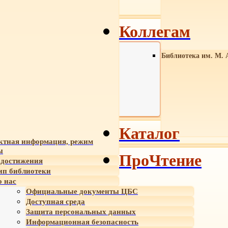
Коллегам
Библиотека им. М. 
Каталог
ктная информация, режим
ы
ПроЧтение
достижения
ип библиотеки
 нас
Официальные документы ЦБС
Доступная среда
Защита персональных данных
Информационная безопасность