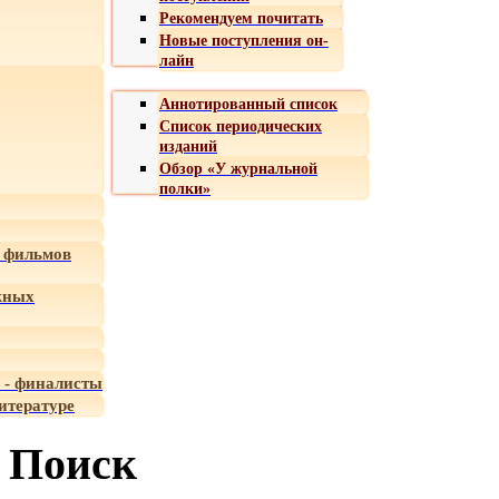
Рекомендуем почитать
Новые поступления он-
лайн
Аннотированный список
Список периодических
изданий
Обзор «У журнальной
полки»
 фильмов
жных
 - финалисты
итературе
Поиск