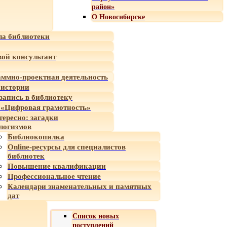
район»
О Новосибирске
а библиотеки
ой консультант
ммно-проектная деятельность
 истории
-запись в библиотеку
«Цифровая грамотность»
тересно: загадки
логизмов
Библиокопилка
Online-ресурсы для специалистов
библиотек
Повышение квалификации
Профессиональное чтение
Календари знаменательных и памятных
дат
Список новых
поступлений