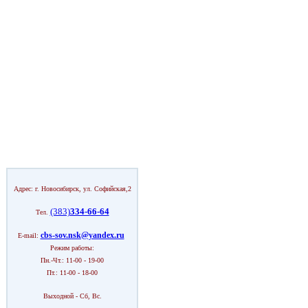
Адрес: г. Новосибирск, ул. Софийская,2
(383)
334-66-64
Тел.
cbs-sov.nsk@yandex.ru
E-mail:
Режим работы:
Пн.-Чт.: 11-00 - 19-00
Пт.: 11-00 - 18-00
Выходной - Сб, Вс.