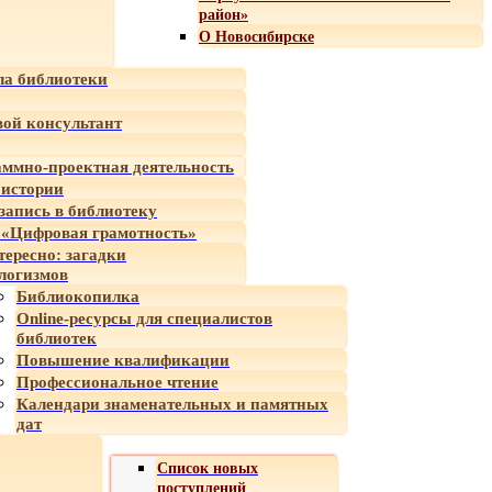
район»
О Новосибирске
а библиотеки
ой консультант
ммно-проектная деятельность
 истории
-запись в библиотеку
«Цифровая грамотность»
тересно: загадки
логизмов
Библиокопилка
Online-ресурсы для специалистов
библиотек
Повышение квалификации
Профессиональное чтение
Календари знаменательных и памятных
дат
Список новых
поступлений