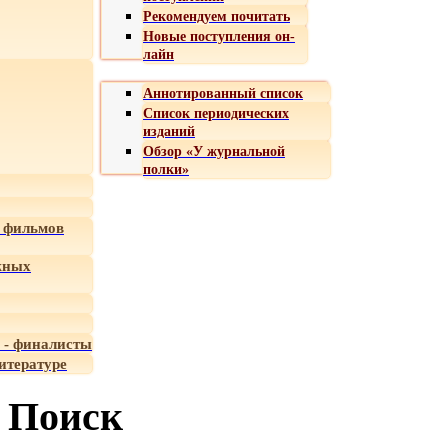
Рекомендуем почитать
Новые поступления он-
лайн
Аннотированный список
Список периодических
изданий
Обзор «У журнальной
полки»
 фильмов
жных
 - финалисты
итературе
Поиск