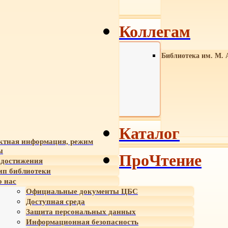
Коллегам
Библиотека им. М. 
Каталог
ктная информация, режим
ы
ПроЧтение
достижения
ип библиотеки
 нас
Официальные документы ЦБС
Доступная среда
Защита персональных данных
Информационная безопасность