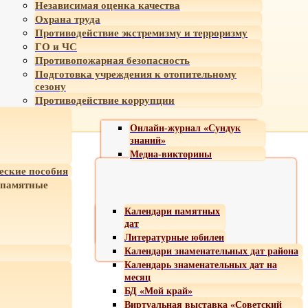
Независимая оценка качества
Охрана труда
Противодействие экстремизму и терроризму
ГО и ЧС
Противопожарная безопасность
Подготовка учреждения к отопительному
сезону
Противодействие коррупции
Онлайн-журнал «Сундук
знаний»
Медиа-викторины
еские пособия
 памятные
Календари памятных
дат
Литературные юбилеи
Календари знаменательных дат района
Календарь знаменательных дат на
месяц
БД «Мой край»
Виртуальная выставка «Советский