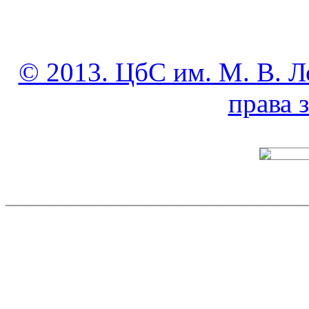
© 2013. ЦбС им. М. В. Л
права
______________________