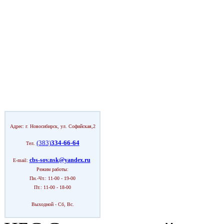
Адрес: г. Новосибирск, ул. Софийская,2
(383)
334-66-64
Тел.
cbs-sov.nsk@yandex.ru
E-mail:
Режим работы:
Пн.-Чт.: 11-00 - 19-00
Пт.: 11-00 - 18-00
Выходной - Сб, Вс.