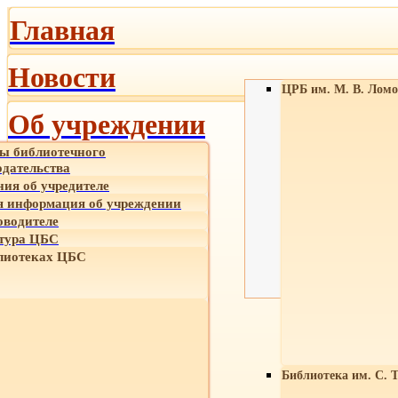
Главная
Новости
ЦРБ им. М. В. Ломо
Об учреждении
ы библиотечного
одательства
ния об учредителе
 информация об учреждении
оводителе
тура ЦБС
лиотеках ЦБС
Библиотека им. С. 