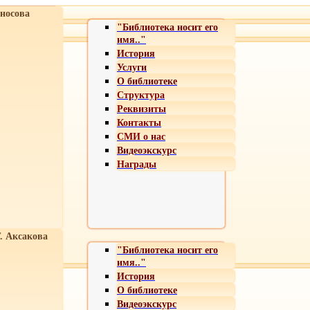
носова
"Библиотека носит его
имя.."
История
Услуги
О библиотеке
Структура
Реквизиты
Контакты
СМИ о нас
Видеоэкскурс
Награды
Т. Аксакова
"Библиотека носит его
имя.."
История
О библиотеке
Видеоэкскурс