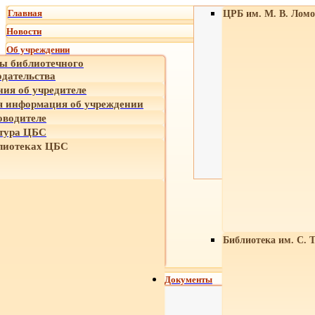
Главная
ЦРБ им. М. В. Ломо
Новости
Об учреждении
ы библиотечного
одательства
ния об учредителе
 информация об учреждении
оводителе
тура ЦБС
лиотеках ЦБС
Библиотека им. С. 
Документы