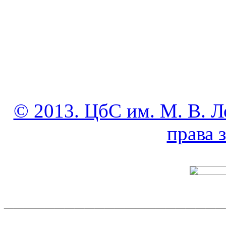
© 2013. ЦбС им. М. В. Л
права
______________________