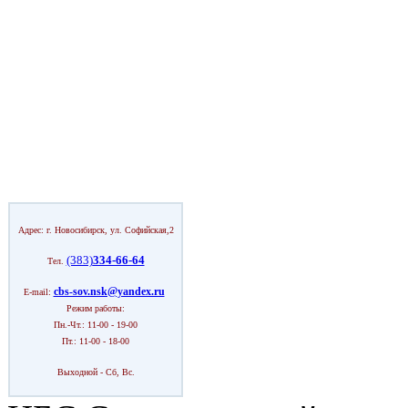
Адрес: г. Новосибирск, ул. Софийская,2
(383)
334-66-64
Тел.
cbs-sov.nsk@yandex.ru
E-mail:
Режим работы:
Пн.-Чт.: 11-00 - 19-00
Пт.: 11-00 - 18-00
Выходной - Сб, Вс.