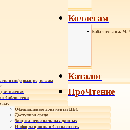
Коллегам
Библиотека им. М. 
Каталог
ктная информация, режим
ы
ПроЧтение
достижения
ип библиотеки
 нас
Официальные документы ЦБС
Доступная среда
Защита персональных данных
Информационная безопасность