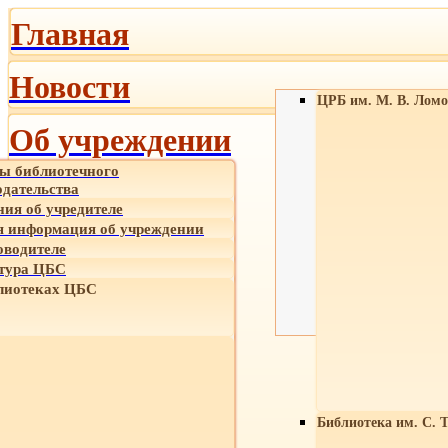
Главная
Новости
ЦРБ им. М. В. Ломо
Об учреждении
ы библиотечного
одательства
ния об учредителе
 информация об учреждении
оводителе
тура ЦБС
лиотеках ЦБС
Библиотека им. С. 