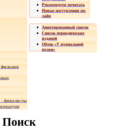
Рекомендуем почитать
Новые поступления он-
лайн
Аннотированный список
Список периодических
изданий
Обзор «У журнальной
полки»
 фильмов
жных
 - финалисты
итературе
Поиск