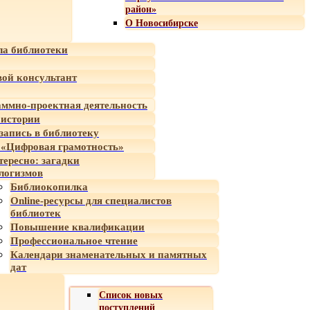
район»
О Новосибирске
а библиотеки
ой консультант
ммно-проектная деятельность
 истории
-запись в библиотеку
«Цифровая грамотность»
тересно: загадки
логизмов
Библиокопилка
Online-ресурсы для специалистов
библиотек
Повышение квалификации
Профессиональное чтение
Календари знаменательных и памятных
дат
Список новых
поступлений