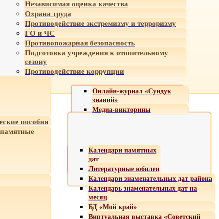
Независимая оценка качества
Охрана труда
Противодействие экстремизму и терроризму
ГО и ЧС
Противопожарная безопасность
Подготовка учреждения к отопительному
сезону
Противодействие коррупции
Онлайн-журнал «Сундук
знаний»
Медиа-викторины
еские пособия
 памятные
Календари памятных
дат
Литературные юбилеи
Календари знаменательных дат района
Календарь знаменательных дат на
месяц
БД «Мой край»
Виртуальная выставка «Советский