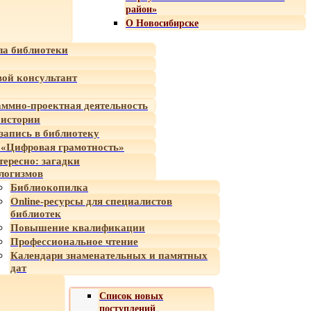
район»
О Новосибирске
а библиотеки
ой консультант
ммно-проектная деятельность
 истории
-запись в библиотеку
«Цифровая грамотность»
тересно: загадки
логизмов
Библиокопилка
Online-ресурсы для специалистов
библиотек
Повышение квалификации
Профессиональное чтение
Календари знаменательных и памятных
дат
Список новых
поступлений