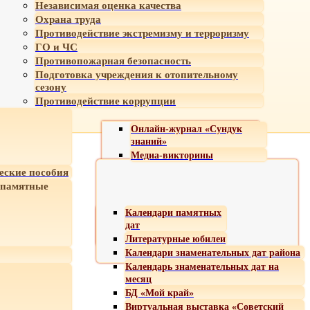
Независимая оценка качества
Охрана труда
Противодействие экстремизму и терроризму
ГО и ЧС
Противопожарная безопасность
Подготовка учреждения к отопительному
сезону
Противодействие коррупции
Онлайн-журнал «Сундук
знаний»
Медиа-викторины
еские пособия
 памятные
Календари памятных
дат
Литературные юбилеи
Календари знаменательных дат района
Календарь знаменательных дат на
месяц
БД «Мой край»
Виртуальная выставка «Советский