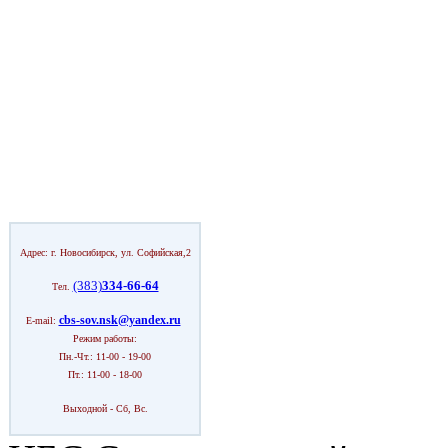
Адрес: г. Новосибирск, ул. Софийская,2
(383)
334-66-64
Тел.
cbs-sov.nsk@yandex.ru
E-mail:
Режим работы:
Пн.-Чт.: 11-00 - 19-00
Пт.: 11-00 - 18-00
Выходной - Сб, Вс.