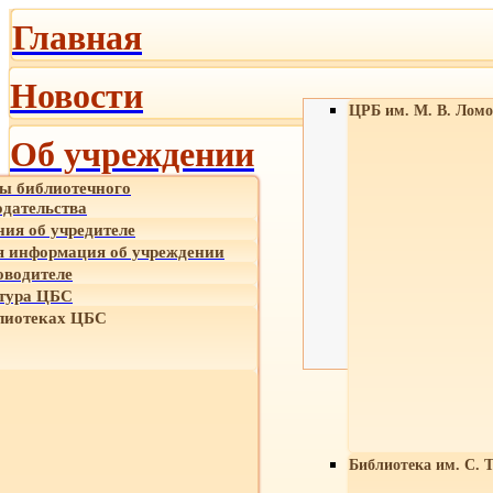
Главная
Новости
ЦРБ им. М. В. Ломо
Об учреждении
ы библиотечного
одательства
ния об учредителе
 информация об учреждении
оводителе
тура ЦБС
лиотеках ЦБС
Библиотека им. С. 