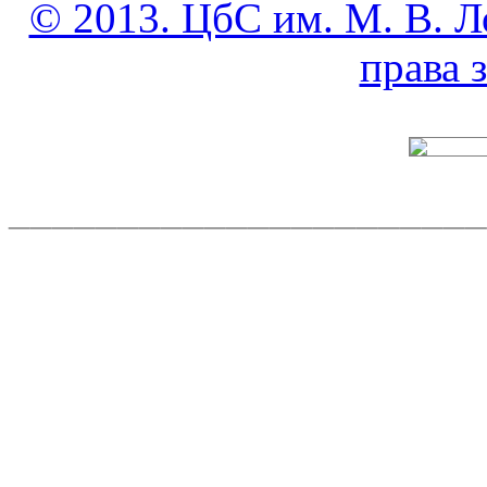
© 2013. ЦбС им. М. В. Л
права
______________________