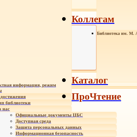
Коллегам
Библиотека им. М. 
Каталог
ктная информация, режим
ы
ПроЧтение
достижения
ип библиотеки
 нас
Официальные документы ЦБС
Доступная среда
Защита персональных данных
Информационная безопасность