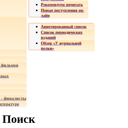
Рекомендуем почитать
Новые поступления он-
лайн
Аннотированный список
Список периодических
изданий
Обзор «У журнальной
полки»
 фильмов
жных
 - финалисты
итературе
Поиск