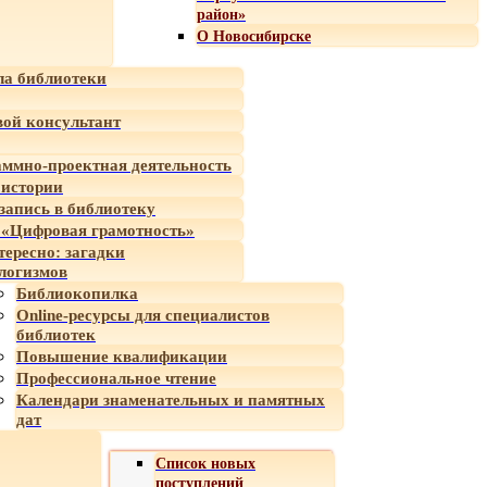
район»
О Новосибирске
а библиотеки
ой консультант
ммно-проектная деятельность
 истории
-запись в библиотеку
«Цифровая грамотность»
тересно: загадки
логизмов
Библиокопилка
Online-ресурсы для специалистов
библиотек
Повышение квалификации
Профессиональное чтение
Календари знаменательных и памятных
дат
Список новых
поступлений