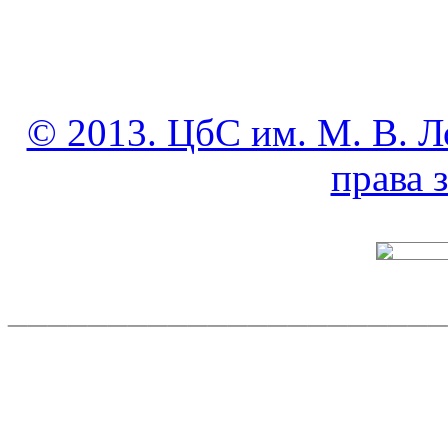
© 2013. ЦбС им. М. В. Л
права
______________________