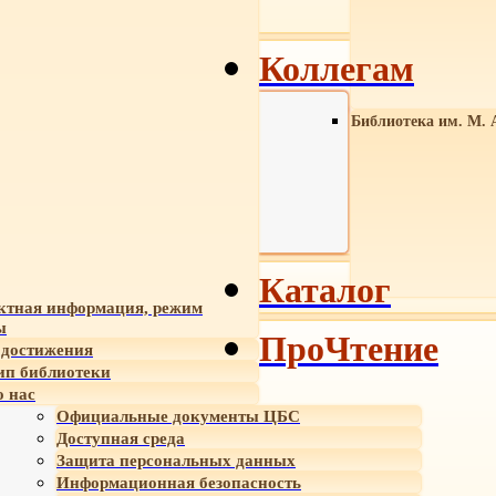
Коллегам
Библиотека им. М. 
Каталог
ктная информация, режим
ы
ПроЧтение
достижения
ип библиотеки
 нас
Официальные документы ЦБС
Доступная среда
Защита персональных данных
Информационная безопасность