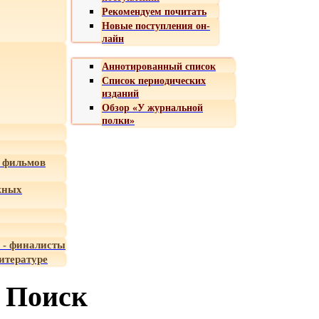
Рекомендуем почитать
Новые поступления он-
лайн
Аннотированный список
Список периодических
изданий
Обзор «У журнальной
полки»
 фильмов
жных
 - финалисты
итературе
Поиск