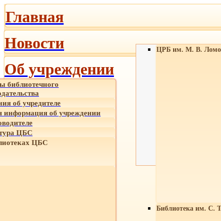
Главная
Новости
ЦРБ им. М. В. Ломо
Об учреждении
ы библиотечного
одательства
ния об учредителе
 информация об учреждении
оводителе
тура ЦБС
лиотеках ЦБС
Библиотека им. С. 