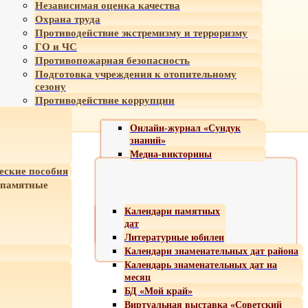
Независимая оценка качества
Охрана труда
Противодействие экстремизму и терроризму
ГО и ЧС
Противопожарная безопасность
Подготовка учреждения к отопительному
сезону
Противодействие коррупции
Онлайн-журнал «Сундук
знаний»
Медиа-викторины
еские пособия
 памятные
Календари памятных
дат
Литературные юбилеи
Календари знаменательных дат района
Календарь знаменательных дат на
месяц
БД «Мой край»
Виртуальная выставка «Советский