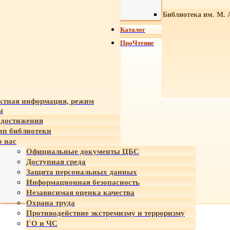
Библиотека им. М. 
Каталог
ПроЧтение
ктная информация, режим
ы
достижения
ип библиотеки
 нас
Официальные документы ЦБС
Доступная среда
Защита персональных данных
Информационная безопасность
Независимая оценка качества
Охрана труда
Противодействие экстремизму и терроризму
ГО и ЧС