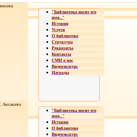
носова
"Библиотека носит его
имя.."
История
Услуги
О библиотеке
Структура
Реквизиты
Контакты
СМИ о нас
Видеоэкскурс
Награды
Т. Аксакова
"Библиотека носит его
имя.."
История
О библиотеке
Видеоэкскурс