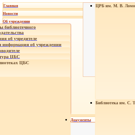
Главная
ЦРБ им. М. В. Ломо
Новости
Об учреждении
ы библиотечного
одательства
ния об учредителе
 информация об учреждении
оводителе
тура ЦБС
лиотеках ЦБС
Библиотека им. С. 
Документы