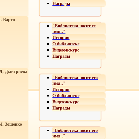
Награды
. Барто
"Библиотека носит ее
имя.."
История
О библиотеке
Видеоэкскурс
Награды
 Д. Дмитриева
"Библиотека носит его
имя.."
История
О библиотеке
Видеоэкскурс
Награды
М. Зощенко
"Библиотека носит его
имя.."