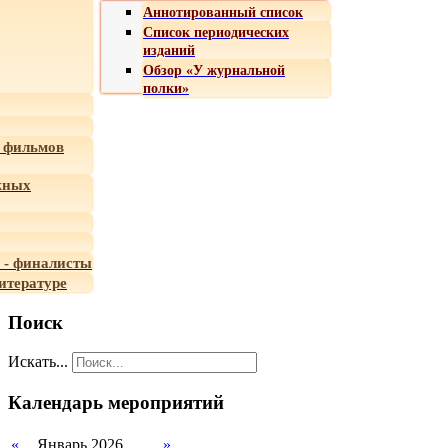
Аннотированный список
Список периодических
изданий
Обзор «У журнальной
полки»
 фильмов
жных
 - финалисты
итературе
Поиск
Искать...
Календарь мероприятий
«
Январь 2026
»