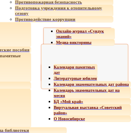
Противопожарная безопасность
Подготовка учреждения к отопительному
сезону
Противодействие коррупции
Онлайн-журнал «Сундук
знаний»
Медиа-викторины
еские пособия
 памятные
Календари памятных
дат
Литературные юбилеи
Календари знаменательных дат района
Календарь знаменательных дат на
месяц
БД «Мой край»
Виртуальная выставка «Советский
район»
О Новосибирске
а библиотеки