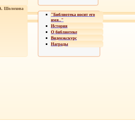
А. Шолохова
"Библиотека носит его
имя.."
История
О библиотеке
Видеоэкскурс
Награды