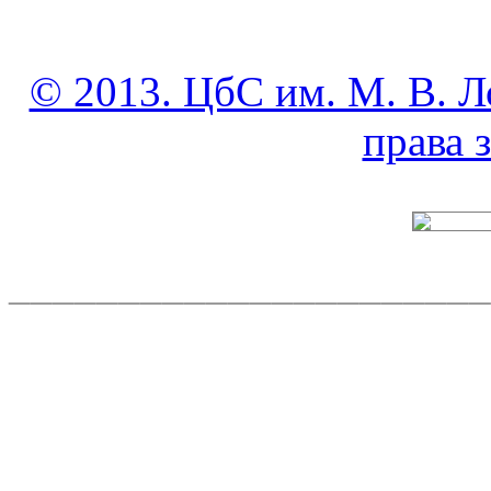
© 2013. ЦбС им. М. В. Л
права
______________________