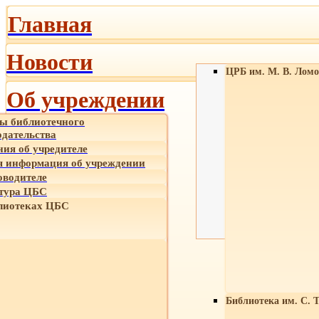
Главная
Новости
ЦРБ им. М. В. Ломо
Об учреждении
ы библиотечного
одательства
ния об учредителе
 информация об учреждении
оводителе
тура ЦБС
лиотеках ЦБС
Библиотека им. С. 