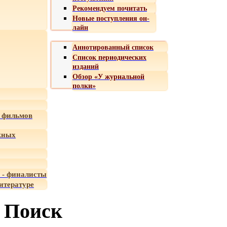
Рекомендуем почитать
Новые поступления он-
лайн
Аннотированный список
Список периодических
изданий
Обзор «У журнальной
полки»
 фильмов
жных
 - финалисты
итературе
Поиск