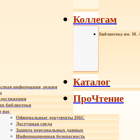
Коллегам
Библиотека им. М. 
Каталог
ктная информация, режим
ы
ПроЧтение
достижения
ип библиотеки
 нас
Официальные документы ЦБС
Доступная среда
Защита персональных данных
Информационная безопасность