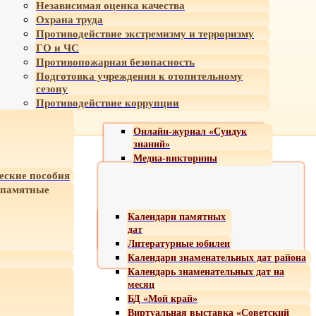
Независимая оценка качества
Охрана труда
Противодействие экстремизму и терроризму
ГО и ЧС
Противопожарная безопасность
Подготовка учреждения к отопительному
сезону
Противодействие коррупции
Онлайн-журнал «Сундук
знаний»
Медиа-викторины
еские пособия
 памятные
Календари памятных
дат
Литературные юбилеи
Календари знаменательных дат района
Календарь знаменательных дат на
месяц
БД «Мой край»
Виртуальная выставка «Советский