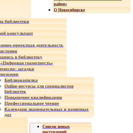
район»
О Новосибирске
а библиотеки
ой консультант
ммно-проектная деятельность
 истории
-запись в библиотеку
«Цифровая грамотность»
тересно: загадки
логизмов
Библиокопилка
Online-ресурсы для специалистов
библиотек
Повышение квалификации
Профессиональное чтение
Календари знаменательных и памятных
дат
Список новых
поступлений