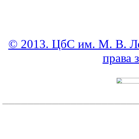
© 2013. ЦбС им. М. В. Л
права
______________________