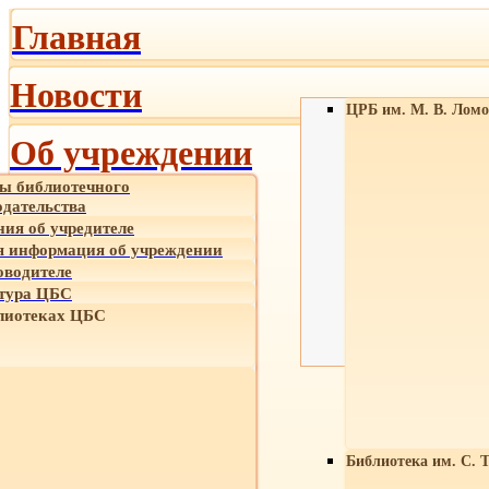
Главная
Новости
ЦРБ им. М. В. Ломо
Об учреждении
ы библиотечного
одательства
ния об учредителе
 информация об учреждении
оводителе
тура ЦБС
лиотеках ЦБС
Библиотека им. С. 