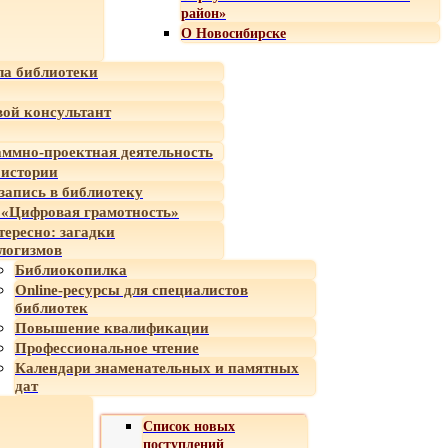
район»
О Новосибирске
а библиотеки
ой консультант
ммно-проектная деятельность
 истории
-запись в библиотеку
«Цифровая грамотность»
тересно: загадки
логизмов
Библиокопилка
Online-ресурсы для специалистов
библиотек
Повышение квалификации
Профессиональное чтение
Календари знаменательных и памятных
дат
Список новых
поступлений