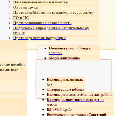
Независимая оценка качества
Охрана труда
Противодействие экстремизму и терроризму
ГО и ЧС
Противопожарная безопасность
Подготовка учреждения к отопительному
сезону
Противодействие коррупции
Онлайн-журнал «Сундук
знаний»
Медиа-викторины
еские пособия
 памятные
Календари памятных
дат
Литературные юбилеи
Календари знаменательных дат района
Календарь знаменательных дат на
месяц
БД «Мой край»
Виртуальная выставка «Советский