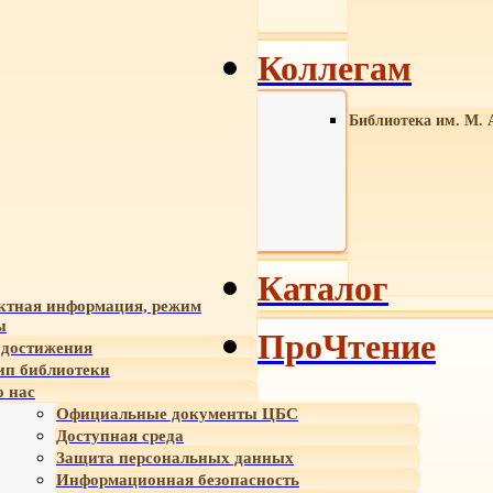
Коллегам
Библиотека им. М. 
Каталог
ктная информация, режим
ы
ПроЧтение
достижения
ип библиотеки
 нас
Официальные документы ЦБС
Доступная среда
Защита персональных данных
Информационная безопасность