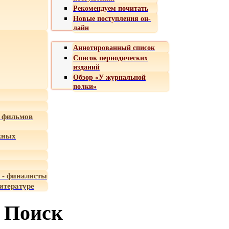
Рекомендуем почитать
Новые поступления он-
лайн
Аннотированный список
Список периодических
изданий
Обзор «У журнальной
полки»
 фильмов
жных
 - финалисты
итературе
Поиск