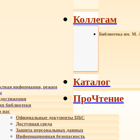
Коллегам
Библиотека им. М. 
Каталог
ктная информация, режим
ы
ПроЧтение
достижения
ип библиотеки
 нас
Официальные документы ЦБС
Доступная среда
Защита персональных данных
Информационная безопасность