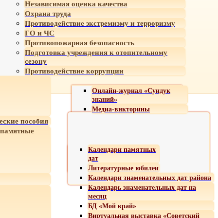
Независимая оценка качества
Охрана труда
Противодействие экстремизму и терроризму
ГО и ЧС
Противопожарная безопасность
Подготовка учреждения к отопительному
сезону
Противодействие коррупции
Онлайн-журнал «Сундук
знаний»
Медиа-викторины
еские пособия
 памятные
Календари памятных
дат
Литературные юбилеи
Календари знаменательных дат района
Календарь знаменательных дат на
месяц
БД «Мой край»
Виртуальная выставка «Советский