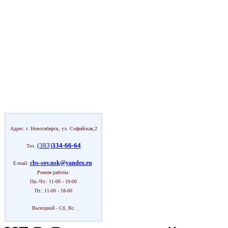
Адрес: г. Новосибирск, ул. Софийская,2
(383)
334-66-64
Тел.
cbs-sov.nsk@yandex.ru
E-mail:
Режим работы:
Пн.-Чт.: 11-00 - 19-00
Пт.: 11-00 - 18-00
Выходной - Сб, Вс.