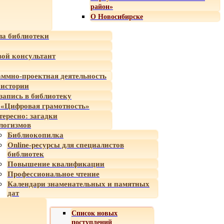
район»
О Новосибирске
а библиотеки
ой консультант
ммно-проектная деятельность
 истории
-запись в библиотеку
«Цифровая грамотность»
тересно: загадки
логизмов
Библиокопилка
Online-ресурсы для специалистов
библиотек
Повышение квалификации
Профессиональное чтение
Календари знаменательных и памятных
дат
Список новых
поступлений