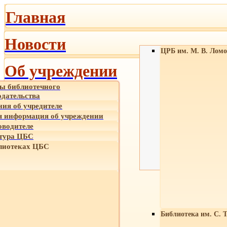
Главная
Новости
ЦРБ им. М. В. Ломо
Об учреждении
ы библиотечного
одательства
ния об учредителе
 информация об учреждении
оводителе
тура ЦБС
лиотеках ЦБС
Библиотека им. С. 