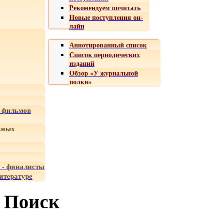
Рекомендуем почитать
Новые поступления он-
лайн
Аннотированный список
Список периодических
изданий
Обзор «У журнальной
полки»
 фильмов
жных
 - финалисты
итературе
Поиск