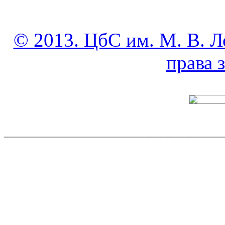
© 2013. ЦбС им. М. В. Л
права
______________________