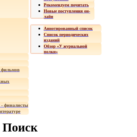
Рекомендуем почитать
Новые поступления он-
лайн
Аннотированный список
Список периодических
изданий
Обзор «У журнальной
полки»
 фильмов
жных
 - финалисты
итературе
Поиск