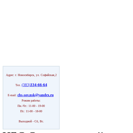
Адрес: г. Новосибирск, ул. Софийская,2
(383)
334-66-64
Тел.
cbs-sov.nsk@yandex.ru
E-mail:
Режим работы:
Пн.-Чт.: 11-00 - 19-00
Пт.: 11-00 - 18-00
Выходной - Сб, Вс.