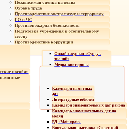
Независимая оценка качества
Охрана труда
Противодействие экстремизму и терроризму
ГО и ЧС
Противопожарная безопасность
Подготовка учреждения к отопительному
сезону
Противодействие коррупции
Онлайн-журнал «Сундук
знаний»
Медиа-викторины
еские пособия
 памятные
Календари памятных
дат
Литературные юбилеи
Календари знаменательных дат района
Календарь знаменательных дат на
месяц
БД «Мой край»
Виртуальная выставка «Советский