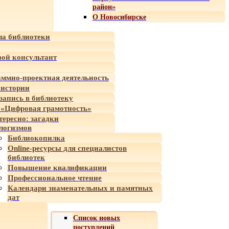
район»
О Новосибирске
а библиотеки
ой консультант
ммно-проектная деятельность
 истории
-запись в библиотеку
«Цифровая грамотность»
тересно: загадки
логизмов
Библиокопилка
Online-ресурсы для специалистов
библиотек
Повышение квалификации
Профессиональное чтение
Календари знаменательных и памятных
дат
Список новых
поступлений