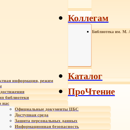
Коллегам
Библиотека им. М. 
Каталог
ктная информация, режим
ы
ПроЧтение
достижения
ип библиотеки
 нас
Официальные документы ЦБС
Доступная среда
Защита персональных данных
Информационная безопасность