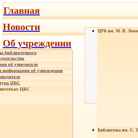
Главная
Новости
ЦРБ им. М. В. Ломо
Об учреждении
ы библиотечного
одательства
ния об учредителе
 информация об учреждении
оводителе
тура ЦБС
лиотеках ЦБС
Библиотека им. С. 