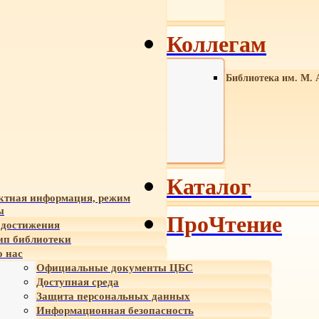
Коллегам
Библиотека им. М. 
Каталог
ктная информация, режим
ы
ПроЧтение
достижения
ип библиотеки
 нас
Официальные документы ЦБС
Доступная среда
Защита персональных данных
Информационная безопасность