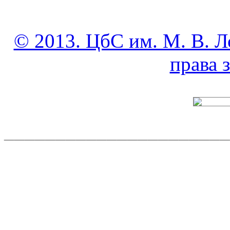
© 2013. ЦбС им. М. В. Л
права
______________________