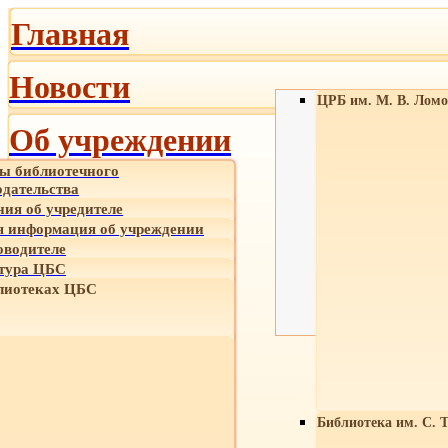
Главная
Новости
ЦРБ им. М. В. Ломо
Об учреждении
ы библиотечного
одательства
ния об учредителе
 информация об учреждении
оводителе
тура ЦБС
лиотеках ЦБС
Библиотека им. С. 