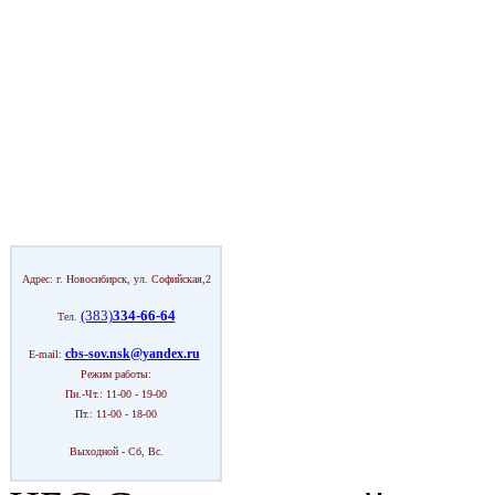
Адрес: г. Новосибирск, ул. Софийская,2
(383)
334-66-64
Тел.
cbs-sov.nsk@yandex.ru
E-mail:
Режим работы:
Пн.-Чт.: 11-00 - 19-00
Пт.: 11-00 - 18-00
Выходной - Сб, Вс.