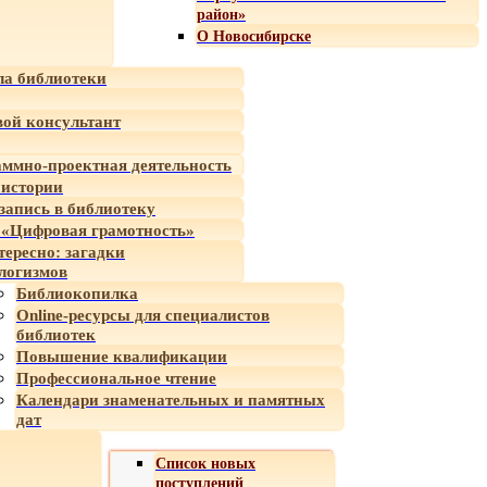
район»
О Новосибирске
а библиотеки
ой консультант
ммно-проектная деятельность
 истории
-запись в библиотеку
«Цифровая грамотность»
тересно: загадки
логизмов
Библиокопилка
Online-ресурсы для специалистов
библиотек
Повышение квалификации
Профессиональное чтение
Календари знаменательных и памятных
дат
Список новых
поступлений