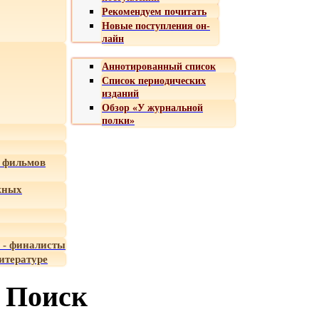
Рекомендуем почитать
Новые поступления он-
лайн
Аннотированный список
Список периодических
изданий
Обзор «У журнальной
полки»
 фильмов
жных
 - финалисты
итературе
Поиск