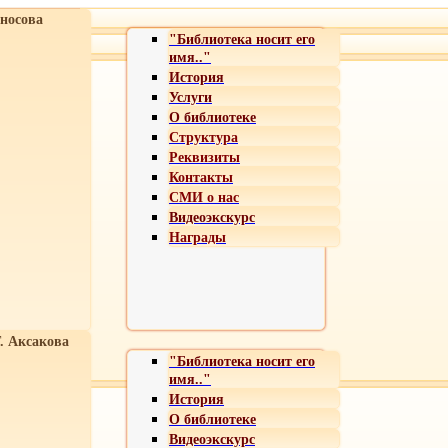
носова
"Библиотека носит его
имя.."
История
Услуги
О библиотеке
Структура
Реквизиты
Контакты
СМИ о нас
Видеоэкскурс
Награды
Т. Аксакова
"Библиотека носит его
имя.."
История
О библиотеке
Видеоэкскурс