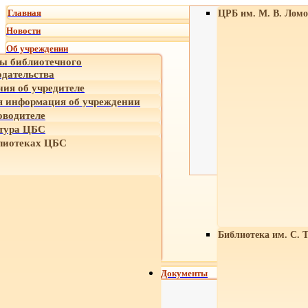
Главная
ЦРБ им. М. В. Ломо
Новости
Об учреждении
ы библиотечного
одательства
ния об учредителе
 информация об учреждении
оводителе
тура ЦБС
лиотеках ЦБС
Библиотека им. С. 
Документы