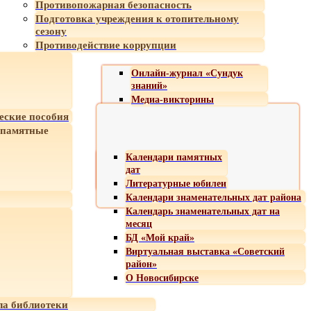
Противопожарная безопасность
Подготовка учреждения к отопительному
сезону
Противодействие коррупции
Онлайн-журнал «Сундук
знаний»
Медиа-викторины
еские пособия
 памятные
Календари памятных
дат
Литературные юбилеи
Календари знаменательных дат района
Календарь знаменательных дат на
месяц
БД «Мой край»
Виртуальная выставка «Советский
район»
О Новосибирске
а библиотеки