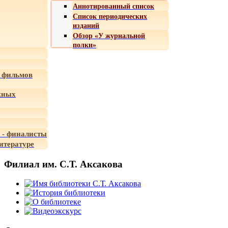
Аннотированный список
Список периодических
изданий
Обзор «У журнальной
полки»
 фильмов
жных
 - финалисты
итературе
Филиал им. С.Т. Аксакова