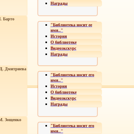
Награды
. Барто
"Библиотека носит ее
имя.."
История
О библиотеке
Видеоэкскурс
Награды
 Д. Дмитриева
"Библиотека носит его
имя.."
История
О библиотеке
Видеоэкскурс
Награды
М. Зощенко
"Библиотека носит его
имя.."