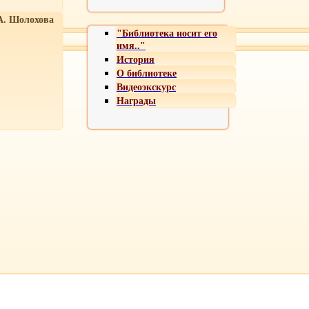
А. Шолохова
"Библиотека носит его
имя.."
История
О библиотеке
Видеоэкскурс
Награды