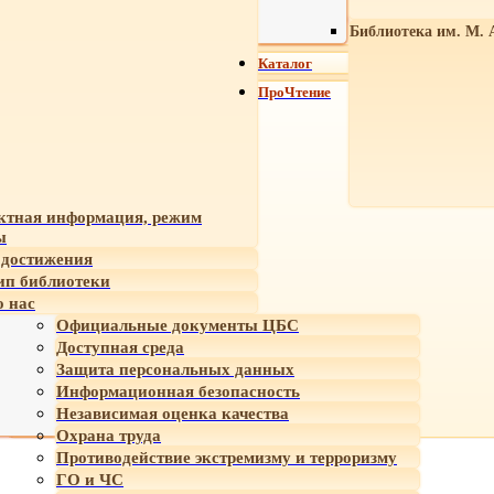
Библиотека им. М. 
Каталог
ПроЧтение
ктная информация, режим
ы
достижения
ип библиотеки
 нас
Официальные документы ЦБС
Доступная среда
Защита персональных данных
Информационная безопасность
Независимая оценка качества
Охрана труда
Противодействие экстремизму и терроризму
ГО и ЧС