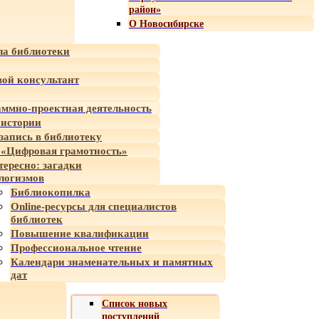
район»
О Новосибирске
а библиотеки
ой консультант
ммно-проектная деятельность
 истории
-запись в библиотеку
«Цифровая грамотность»
тересно: загадки
логизмов
Библиокопилка
Online-ресурсы для специалистов
библиотек
Повышение квалификации
Профессиональное чтение
Календари знаменательных и памятных
дат
Список новых
поступлений