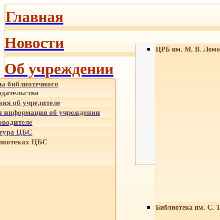
Главная
Новости
ЦРБ им. М. В. Ломо
Об учреждении
ы библиотечного
одательства
ния об учредителе
 информация об учреждении
оводителе
тура ЦБС
лиотеках ЦБС
Библиотека им. С. 