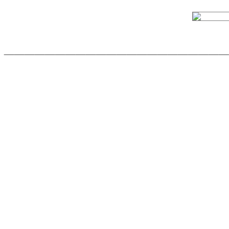
______________________