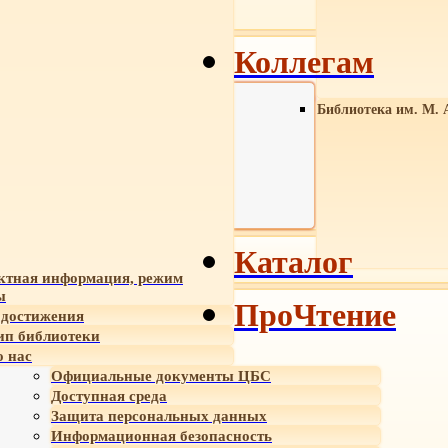
Коллегам
Библиотека им. М. 
Каталог
ктная информация, режим
ы
ПроЧтение
достижения
ип библиотеки
 нас
Официальные документы ЦБС
Доступная среда
Защита персональных данных
Информационная безопасность