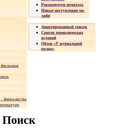
Рекомендуем почитать
Новые поступления он-
лайн
Аннотированный список
Список периодических
изданий
Обзор «У журнальной
полки»
 фильмов
жных
 - финалисты
итературе
Поиск