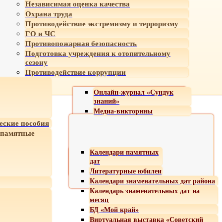
Независимая оценка качества
Охрана труда
Противодействие экстремизму и терроризму
ГО и ЧС
Противопожарная безопасность
Подготовка учреждения к отопительному
сезону
Противодействие коррупции
Онлайн-журнал «Сундук
знаний»
Медиа-викторины
еские пособия
 памятные
Календари памятных
дат
Литературные юбилеи
Календари знаменательных дат района
Календарь знаменательных дат на
месяц
БД «Мой край»
Виртуальная выставка «Советский