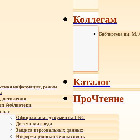
Коллегам
Библиотека им. М. 
Каталог
ктная информация, режим
ы
ПроЧтение
достижения
ип библиотеки
 нас
Официальные документы ЦБС
Доступная среда
Защита персональных данных
Информационная безопасность