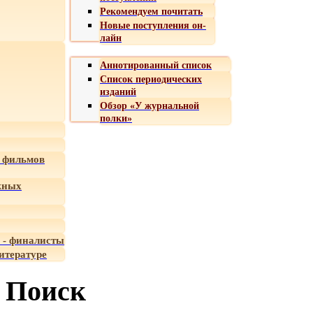
Рекомендуем почитать
Новые поступления он-
лайн
Аннотированный список
Список периодических
изданий
Обзор «У журнальной
полки»
 фильмов
жных
 - финалисты
итературе
Поиск