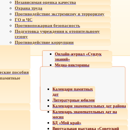
Независимая оценка качества
Охрана труда
Противодействие экстремизму и терроризму
ГО и ЧС
Противопожарная безопасность
Подготовка учреждения к отопительному
сезону
Противодействие коррупции
Онлайн-журнал «Сундук
знаний»
Медиа-викторины
еские пособия
 памятные
Календари памятных
дат
Литературные юбилеи
Календари знаменательных дат района
Календарь знаменательных дат на
месяц
БД «Мой край»
Виртуальная выставка «Советский