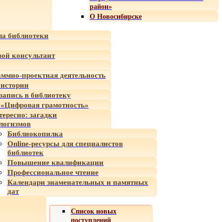
район»
О Новосибирске
а библиотеки
ой консультант
ммно-проектная деятельность
 истории
-запись в библиотеку
«Цифровая грамотность»
тересно: загадки
логизмов
Библиокопилка
Online-ресурсы для специалистов
библиотек
Повышение квалификации
Профессиональное чтение
Календари знаменательных и памятных
дат
Список новых
поступлений