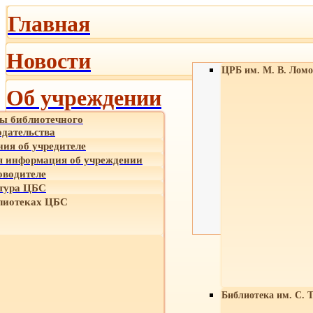
Главная
Новости
ЦРБ им. М. В. Ломо
Об учреждении
ы библиотечного
одательства
ния об учредителе
 информация об учреждении
оводителе
тура ЦБС
лиотеках ЦБС
Библиотека им. С. 