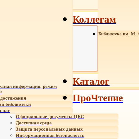
Коллегам
Библиотека им. М. 
Каталог
ктная информация, режим
ы
ПроЧтение
достижения
ип библиотеки
 нас
Официальные документы ЦБС
Доступная среда
Защита персональных данных
Информационная безопасность