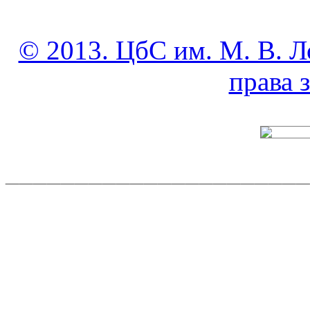
© 2013. ЦбС им. М. В. Л
права
______________________