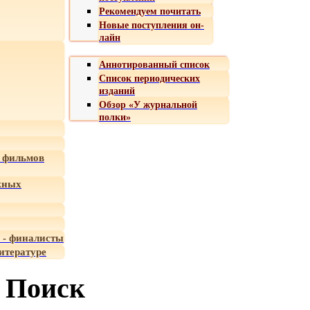
Рекомендуем почитать
Новые поступления он-
лайн
Аннотированный список
Список периодических
изданий
Обзор «У журнальной
полки»
 фильмов
жных
 - финалисты
итературе
Поиск