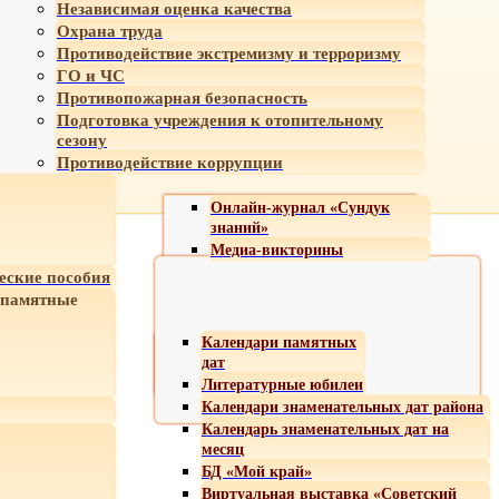
Независимая оценка качества
Охрана труда
Противодействие экстремизму и терроризму
ГО и ЧС
Противопожарная безопасность
Подготовка учреждения к отопительному
сезону
Противодействие коррупции
Онлайн-журнал «Сундук
знаний»
Медиа-викторины
еские пособия
 памятные
Календари памятных
дат
Литературные юбилеи
Календари знаменательных дат района
Календарь знаменательных дат на
месяц
БД «Мой край»
Виртуальная выставка «Советский