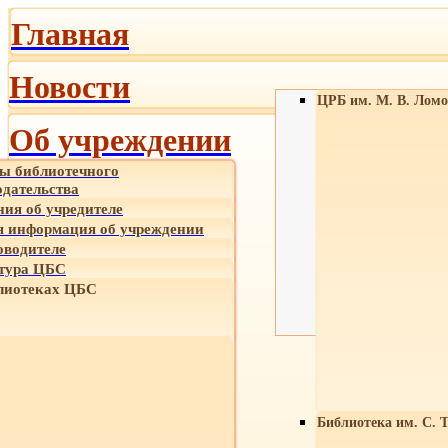
Главная
Новости
ЦРБ им. М. В. Ломо
Об учреждении
ы библиотечного
одательства
ния об учредителе
 информация об учреждении
оводителе
тура ЦБС
лиотеках ЦБС
Библиотека им. С. 