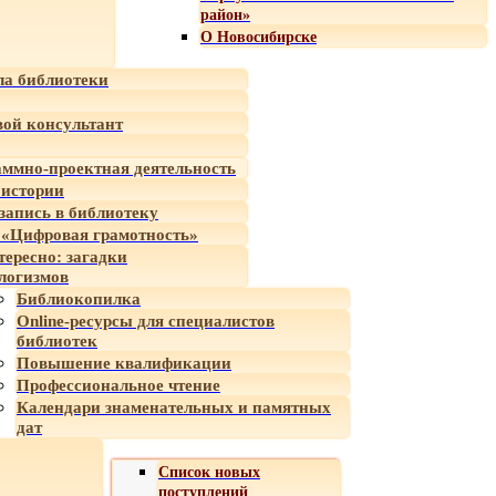
район»
О Новосибирске
а библиотеки
ой консультант
ммно-проектная деятельность
 истории
-запись в библиотеку
«Цифровая грамотность»
тересно: загадки
логизмов
Библиокопилка
Online-ресурсы для специалистов
библиотек
Повышение квалификации
Профессиональное чтение
Календари знаменательных и памятных
дат
Список новых
поступлений