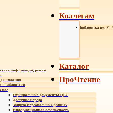
Коллегам
Библиотека им. М. 
Каталог
ктная информация, режим
ы
ПроЧтение
достижения
ип библиотеки
 нас
Официальные документы ЦБС
Доступная среда
Защита персональных данных
Информационная безопасность