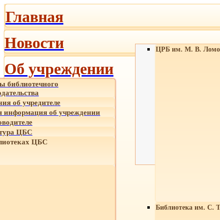
Главная
Новости
ЦРБ им. М. В. Ломо
Об учреждении
ы библиотечного
одательства
ния об учредителе
 информация об учреждении
оводителе
тура ЦБС
лиотеках ЦБС
Библиотека им. С. 