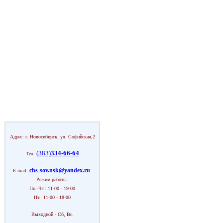
Адрес: г. Новосибирск, ул. Софийская,2
(383)
334-66-64
Тел.
cbs-sov.nsk@yandex.ru
E-mail:
Режим работы:
Пн.-Чт.: 11-00 - 19-00
Пт.: 11-00 - 18-00
Выходной - Сб, Вс.