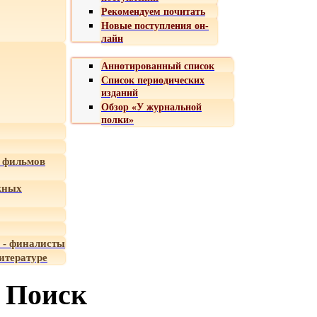
Рекомендуем почитать
Новые поступления он-
лайн
Аннотированный список
Список периодических
изданий
Обзор «У журнальной
полки»
 фильмов
жных
 - финалисты
итературе
Поиск