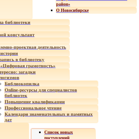
район»
О Новосибирске
а библиотеки
ой консультант
ммно-проектная деятельность
 истории
-запись в библиотеку
«Цифровая грамотность»
тересно: загадки
логизмов
Библиокопилка
Online-ресурсы для специалистов
библиотек
Повышение квалификации
Профессиональное чтение
Календари знаменательных и памятных
дат
Список новых
поступлений