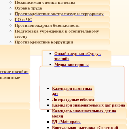
Независимая оценка качества
Охрана труда
Противодействие экстремизму и терроризму
ГО и ЧС
Противопожарная безопасность
Подготовка учреждения к отопительному
сезону
Противодействие коррупции
Онлайн-журнал «Сундук
знаний»
Медиа-викторины
еские пособия
 памятные
Календари памятных
дат
Литературные юбилеи
Календари знаменательных дат района
Календарь знаменательных дат на
месяц
БД «Мой край»
Виртуальная выставка «Советский