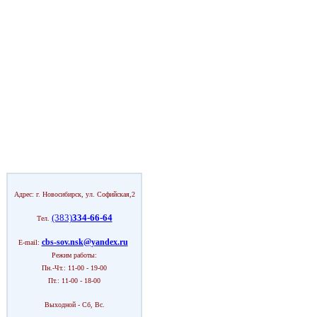
Адрес: г. Новосибирск, ул. Софийская,2
(383)
334-66-64
Тел.
cbs-sov.nsk@yandex.ru
E-mail:
Режим работы:
Пн.-Чт.: 11-00 - 19-00
Пт.: 11-00 - 18-00
Выходной - Сб, Вс.