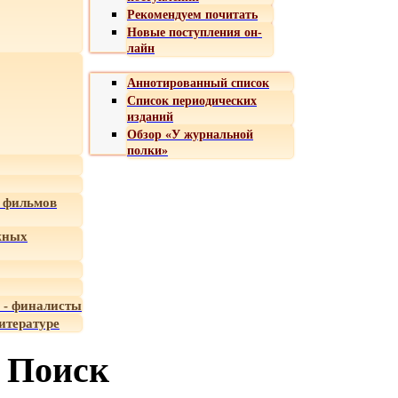
Рекомендуем почитать
Новые поступления он-
лайн
Аннотированный список
Список периодических
изданий
Обзор «У журнальной
полки»
 фильмов
жных
 - финалисты
итературе
Поиск