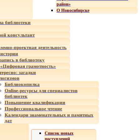
район»
О Новосибирске
а библиотеки
ой консультант
ммно-проектная деятельность
 истории
-запись в библиотеку
«Цифровая грамотность»
тересно: загадки
логизмов
Библиокопилка
Online-ресурсы для специалистов
библиотек
Повышение квалификации
Профессиональное чтение
Календари знаменательных и памятных
дат
Список новых
поступлений