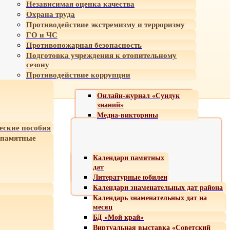
Независимая оценка качества
Охрана труда
Противодействие экстремизму и терроризму
ГО и ЧС
Противопожарная безопасность
Подготовка учреждения к отопительному
сезону
Противодействие коррупции
Онлайн-журнал «Сундук
знаний»
Медиа-викторины
еские пособия
 памятные
Календари памятных
дат
Литературные юбилеи
Календари знаменательных дат района
Календарь знаменательных дат на
месяц
БД «Мой край»
Виртуальная выставка «Советский