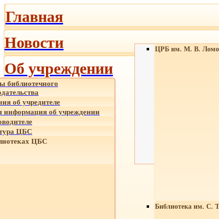
Главная
Новости
ЦРБ им. М. В. Ломо
Об учреждении
ы библиотечного
одательства
ния об учредителе
 информация об учреждении
оводителе
тура ЦБС
лиотеках ЦБС
Библиотека им. С. 