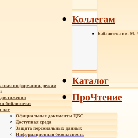
Коллегам
Библиотека им. М. 
Каталог
ктная информация, режим
ы
ПроЧтение
достижения
ип библиотеки
 нас
Официальные документы ЦБС
Доступная среда
Защита персональных данных
Информационная безопасность