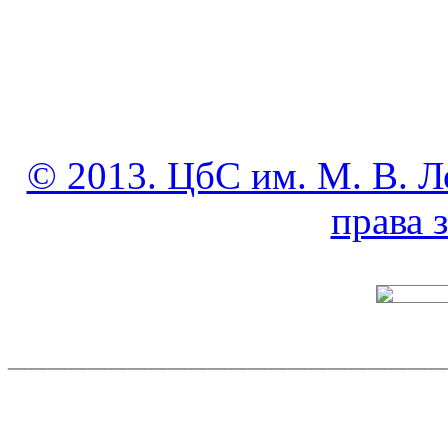
© 2013. ЦбС им. М. В. Л
права
______________________