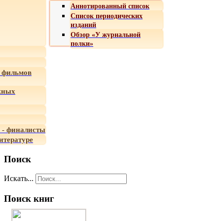
Аннотированный список
Список периодических
изданий
Обзор «У журнальной
полки»
 фильмов
жных
 - финалисты
итературе
Поиск
Искать...
Поиск книг