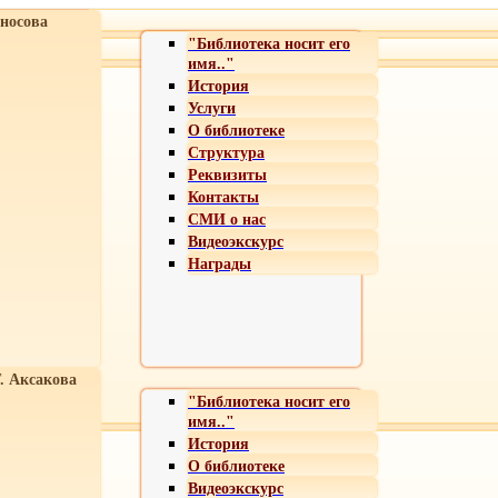
носова
"Библиотека носит его
имя.."
История
Услуги
О библиотеке
Структура
Реквизиты
Контакты
СМИ о нас
Видеоэкскурс
Награды
Т. Аксакова
"Библиотека носит его
имя.."
История
О библиотеке
Видеоэкскурс