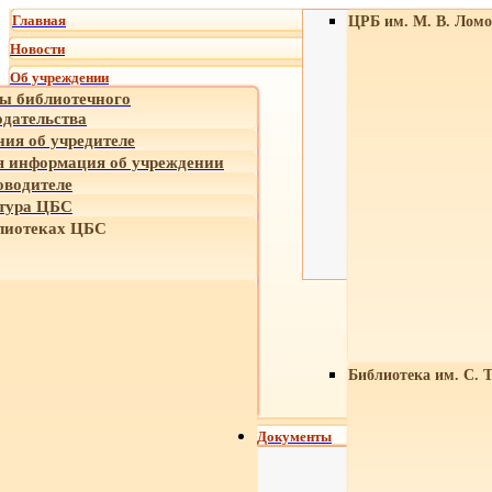
Главная
ЦРБ им. М. В. Ломо
Новости
Об учреждении
ы библиотечного
одательства
ния об учредителе
 информация об учреждении
оводителе
тура ЦБС
лиотеках ЦБС
Библиотека им. С. 
Документы