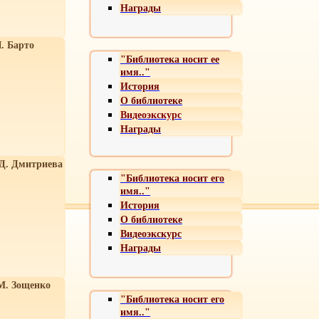
Награды
. Барто
"Библиотека носит ее
имя.."
История
О библиотеке
Видеоэкскурс
Награды
 Д. Дмитриева
"Библиотека носит его
имя.."
История
О библиотеке
Видеоэкскурс
Награды
М. Зощенко
"Библиотека носит его
имя.."