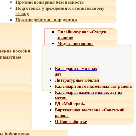
Противопожарная безопасность
Подготовка учреждения к отопительному
сезону
Противодействие коррупции
Онлайн-журнал «Сундук
знаний»
Медиа-викторины
еские пособия
 памятные
Календари памятных
дат
Литературные юбилеи
Календари знаменательных дат района
Календарь знаменательных дат на
месяц
БД «Мой край»
Виртуальная выставка «Советский
район»
О Новосибирске
а библиотеки