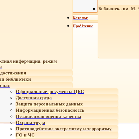
Библиотека им. М. 
Каталог
ПроЧтение
ктная информация, режим
ы
достижения
ип библиотеки
 нас
Официальные документы ЦБС
Доступная среда
Защита персональных данных
Информационная безопасность
Независимая оценка качества
Охрана труда
Противодействие экстремизму и терроризму
ГО и ЧС