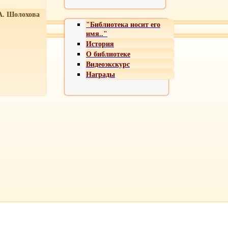
А. Шолохова
"Библиотека носит его
имя.."
История
О библиотеке
Видеоэкскурс
Награды