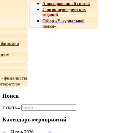
Аннотированный список
Список периодических
изданий
Обзор «У журнальной
полки»
 фильмов
жных
 - финалисты
итературе
Поиск
Искать...
Календарь мероприятий
«
Июнь 2026
»