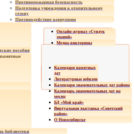
Противопожарная безопасность
Подготовка учреждения к отопительному
сезону
Противодействие коррупции
Онлайн-журнал «Сундук
знаний»
Медиа-викторины
еские пособия
 памятные
Календари памятных
дат
Литературные юбилеи
Календари знаменательных дат района
Календарь знаменательных дат на
месяц
БД «Мой край»
Виртуальная выставка «Советский
район»
О Новосибирске
а библиотеки