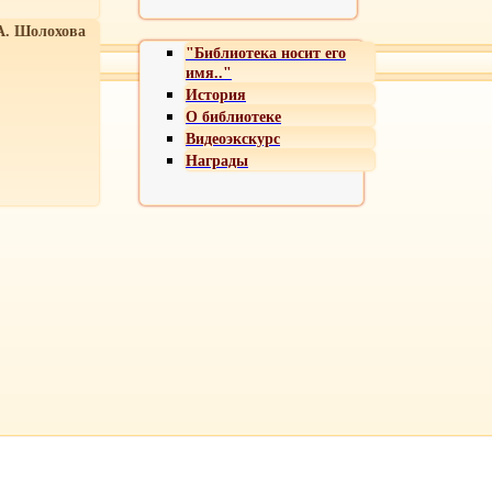
А. Шолохова
"Библиотека носит его
имя.."
История
О библиотеке
Видеоэкскурс
Награды