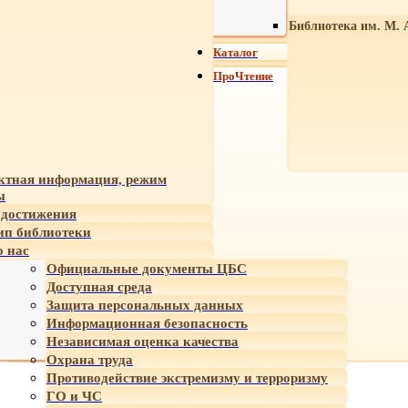
Библиотека им. М. 
Каталог
ПроЧтение
ктная информация, режим
ы
достижения
ип библиотеки
 нас
Официальные документы ЦБС
Доступная среда
Защита персональных данных
Информационная безопасность
Независимая оценка качества
Охрана труда
Противодействие экстремизму и терроризму
ГО и ЧС