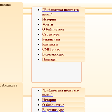
носова
"Библиотека носит его
имя.."
История
Услуги
О библиотеке
Структура
Реквизиты
Контакты
СМИ о нас
Видеоэкскурс
Награды
Т. Аксакова
"Библиотека носит его
имя.."
История
О библиотеке
Видеоэкскурс