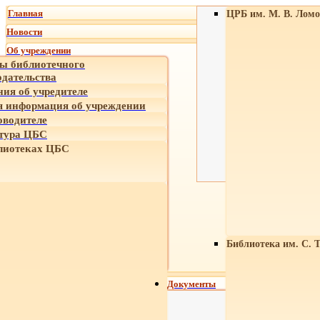
Главная
ЦРБ им. М. В. Ломо
Новости
Об учреждении
ы библиотечного
одательства
ния об учредителе
 информация об учреждении
оводителе
тура ЦБС
лиотеках ЦБС
Библиотека им. С. 
Документы