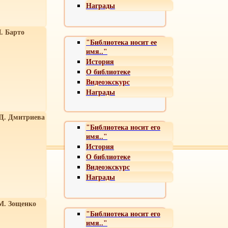
Награды
. Барто
"Библиотека носит ее
имя.."
История
О библиотеке
Видеоэкскурс
Награды
 Д. Дмитриева
"Библиотека носит его
имя.."
История
О библиотеке
Видеоэкскурс
Награды
М. Зощенко
"Библиотека носит его
имя.."