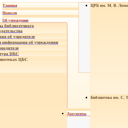
Главная
ЦРБ им. М. В. Ломо
Новости
Об учреждении
ы библиотечного
одательства
ния об учредителе
 информация об учреждении
оводителе
тура ЦБС
лиотеках ЦБС
Библиотека им. С. 
Документы