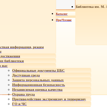
Библиотека им. М. 
Каталог
ПроЧтение
ктная информация, режим
ы
достижения
ип библиотеки
 нас
Официальные документы ЦБС
Доступная среда
Защита персональных данных
Информационная безопасность
Независимая оценка качества
Охрана труда
Противодействие экстремизму и терроризму
ГО и ЧС