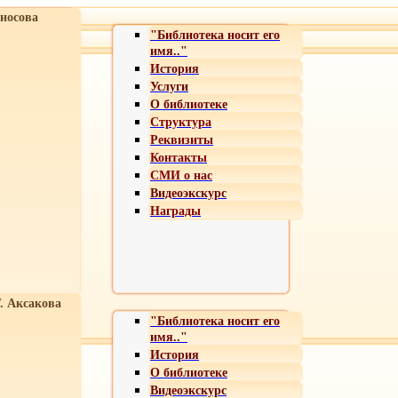
носова
"Библиотека носит его
имя.."
История
Услуги
О библиотеке
Структура
Реквизиты
Контакты
СМИ о нас
Видеоэкскурс
Награды
Т. Аксакова
"Библиотека носит его
имя.."
История
О библиотеке
Видеоэкскурс