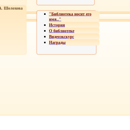
А. Шолохова
"Библиотека носит его
имя.."
История
О библиотеке
Видеоэкскурс
Награды