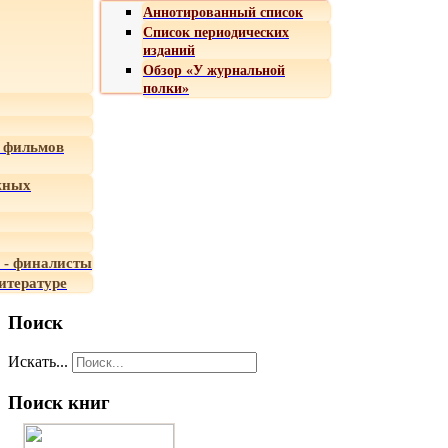
Аннотированный список
Список периодических
изданий
Обзор «У журнальной
полки»
 фильмов
жных
 - финалисты
итературе
Поиск
Искать...
Поиск книг