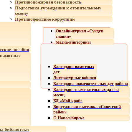
Противопожарная безопасность
Подготовка учреждения к отопительному
сезону
Противодействие коррупции
Онлайн-журнал «Сундук
знаний»
Медиа-викторины
еские пособия
 памятные
Календари памятных
дат
Литературные юбилеи
Календари знаменательных дат района
Календарь знаменательных дат на
месяц
БД «Мой край»
Виртуальная выставка «Советский
район»
О Новосибирске
а библиотеки