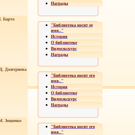
Награды
. Барто
"Библиотека носит ее
имя.."
История
О библиотеке
Видеоэкскурс
Награды
 Д. Дмитриева
"Библиотека носит его
имя.."
История
О библиотеке
Видеоэкскурс
Награды
М. Зощенко
"Библиотека носит его
имя.."