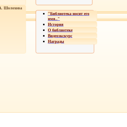
А. Шолохова
"Библиотека носит его
имя.."
История
О библиотеке
Видеоэкскурс
Награды