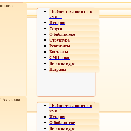
носова
"Библиотека носит его
имя.."
История
Услуги
О библиотеке
Структура
Реквизиты
Контакты
СМИ о нас
Видеоэкскурс
Награды
Т. Аксакова
"Библиотека носит его
имя.."
История
О библиотеке
Видеоэкскурс