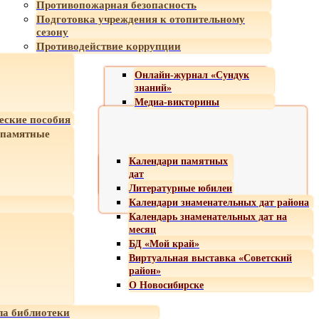
Противопожарная безопасность
Подготовка учреждения к отопительному
сезону
Противодействие коррупции
Онлайн-журнал «Сундук
знаний»
Медиа-викторины
еские пособия
 памятные
Календари памятных
дат
Литературные юбилеи
Календари знаменательных дат района
Календарь знаменательных дат на
месяц
БД «Мой край»
Виртуальная выставка «Советский
район»
О Новосибирске
а библиотеки