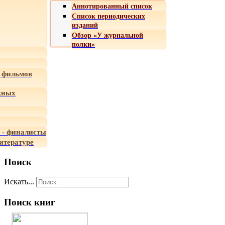
Аннотированный список
Список периодических
изданий
Обзор «У журнальной
полки»
 фильмов
жных
 - финалисты
итературе
Поиск
Искать...
Поиск книг