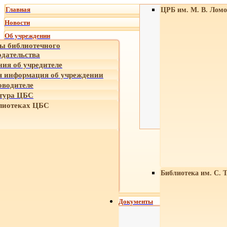
Главная
ЦРБ им. М. В. Ломо
Новости
Об учреждении
ы библиотечного
одательства
ния об учредителе
 информация об учреждении
оводителе
тура ЦБС
лиотеках ЦБС
Библиотека им. С. 
Документы