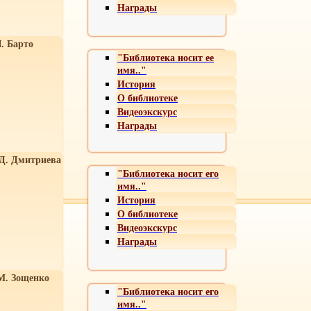
Награды
. Барто
"Библиотека носит ее
имя.."
История
О библиотеке
Видеоэкскурс
Награды
 Д. Дмитриева
"Библиотека носит его
имя.."
История
О библиотеке
Видеоэкскурс
Награды
М. Зощенко
"Библиотека носит его
имя.."