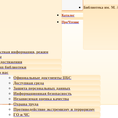
Библиотека им. М. 
Каталог
ПроЧтение
ктная информация, режим
ы
достижения
ип библиотеки
 нас
Официальные документы ЦБС
Доступная среда
Защита персональных данных
Информационная безопасность
Независимая оценка качества
Охрана труда
Противодействие экстремизму и терроризму
ГО и ЧС