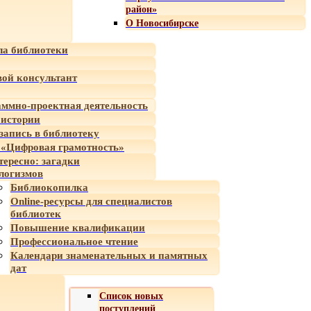
район»
О Новосибирске
а библиотеки
ой консультант
ммно-проектная деятельность
 истории
-запись в библиотеку
«Цифровая грамотность»
тересно: загадки
логизмов
Библиокопилка
Online-ресурсы для специалистов
библиотек
Повышение квалификации
Профессиональное чтение
Календари знаменательных и памятных
дат
Список новых
поступлений