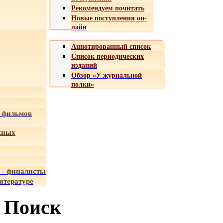
Рекомендуем почитать
Новые поступления он-
лайн
Аннотированный список
Список периодических
изданий
Обзор «У журнальной
полки»
 фильмов
жных
 - финалисты
итературе
Поиск