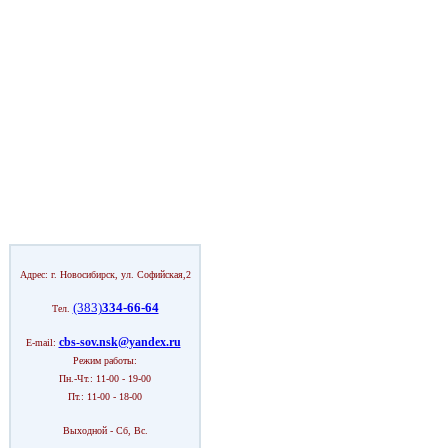
Адрес: г. Новосибирск, ул. Софийская,2
(383)
334-66-64
Тел.
cbs-sov.nsk@yandex.ru
E-mail:
Режим работы:
Пн.-Чт.: 11-00 - 19-00
Пт.: 11-00 - 18-00
Выходной - Сб, Вс.