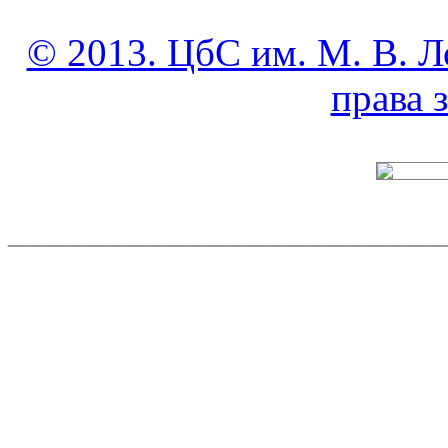
© 2013. ЦбС им. М. В. Л
права
______________________