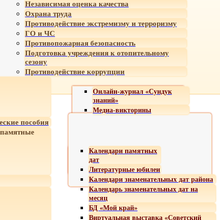
Независимая оценка качества
Охрана труда
Противодействие экстремизму и терроризму
ГО и ЧС
Противопожарная безопасность
Подготовка учреждения к отопительному
сезону
Противодействие коррупции
Онлайн-журнал «Сундук
знаний»
Медиа-викторины
еские пособия
 памятные
Календари памятных
дат
Литературные юбилеи
Календари знаменательных дат района
Календарь знаменательных дат на
месяц
БД «Мой край»
Виртуальная выставка «Советский