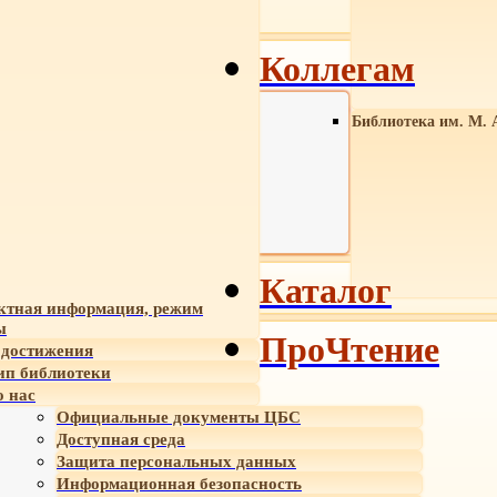
Коллегам
Библиотека им. М. 
Каталог
ктная информация, режим
ы
ПроЧтение
достижения
ип библиотеки
 нас
Официальные документы ЦБС
Доступная среда
Защита персональных данных
Информационная безопасность