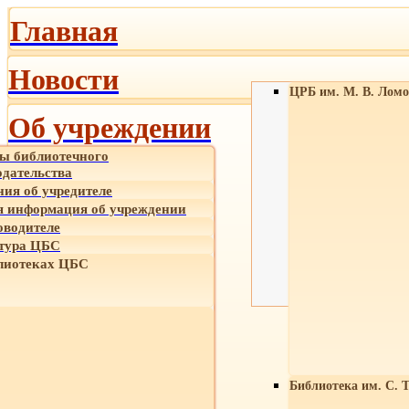
Главная
Новости
ЦРБ им. М. В. Ломо
Об учреждении
ы библиотечного
одательства
ния об учредителе
 информация об учреждении
оводителе
тура ЦБС
лиотеках ЦБС
Библиотека им. С. 