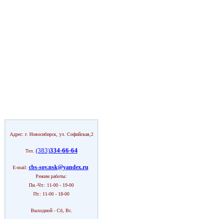
Адрес: г. Новосибирск, ул. Софийская,2
(383)
334-66-64
Тел.
cbs-sov.nsk@yandex.ru
E-mail:
Режим работы:
Пн.-Чт.: 11-00 - 19-00
Пт.: 11-00 - 18-00
Выходной - Сб, Вс.