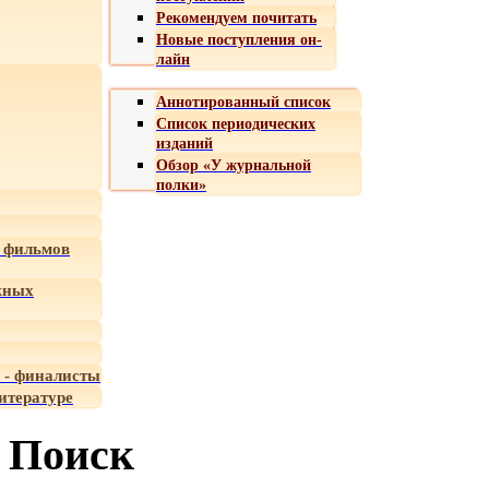
Рекомендуем почитать
Новые поступления он-
лайн
Аннотированный список
Список периодических
изданий
Обзор «У журнальной
полки»
 фильмов
жных
 - финалисты
итературе
Поиск