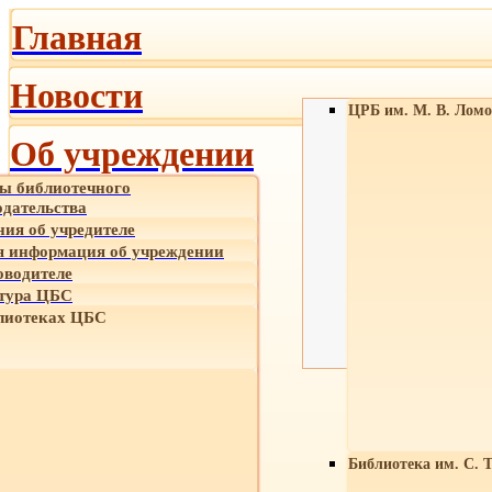
Главная
Новости
ЦРБ им. М. В. Ломо
Об учреждении
ы библиотечного
одательства
ния об учредителе
 информация об учреждении
оводителе
тура ЦБС
лиотеках ЦБС
Библиотека им. С. 