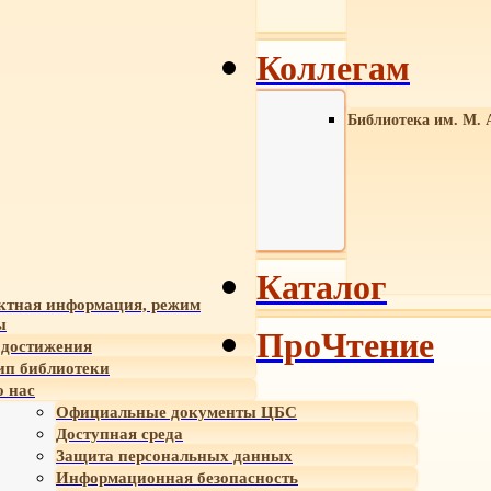
Коллегам
Библиотека им. М. 
Каталог
ктная информация, режим
ы
ПроЧтение
достижения
ип библиотеки
 нас
Официальные документы ЦБС
Доступная среда
Защита персональных данных
Информационная безопасность