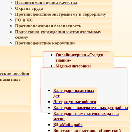
Независимая оценка качества
Охрана труда
Противодействие экстремизму и терроризму
ГО и ЧС
Противопожарная безопасность
Подготовка учреждения к отопительному
сезону
Противодействие коррупции
Онлайн-журнал «Сундук
знаний»
Медиа-викторины
еские пособия
 памятные
Календари памятных
дат
Литературные юбилеи
Календари знаменательных дат района
Календарь знаменательных дат на
месяц
БД «Мой край»
Виртуальная выставка «Советский