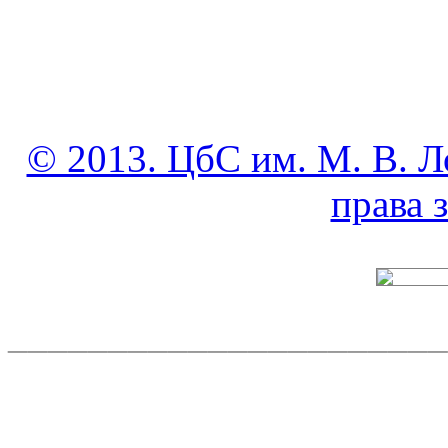
© 2013. ЦбС им. М. В. Л
права
______________________