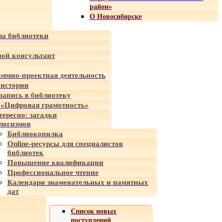
район»
О Новосибирске
а библиотеки
ой консультант
ммно-проектная деятельность
 истории
-запись в библиотеку
«Цифровая грамотность»
тересно: загадки
логизмов
Библиокопилка
Online-ресурсы для специалистов
библиотек
Повышение квалификации
Профессиональное чтение
Календари знаменательных и памятных
дат
Список новых
поступлений