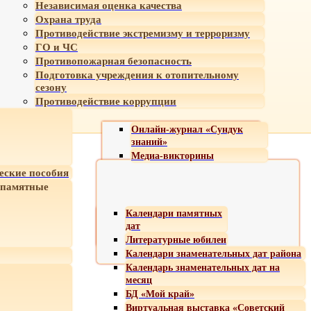
Независимая оценка качества
Охрана труда
Противодействие экстремизму и терроризму
ГО и ЧС
Противопожарная безопасность
Подготовка учреждения к отопительному
сезону
Противодействие коррупции
Онлайн-журнал «Сундук
знаний»
Медиа-викторины
еские пособия
 памятные
Календари памятных
дат
Литературные юбилеи
Календари знаменательных дат района
Календарь знаменательных дат на
месяц
БД «Мой край»
Виртуальная выставка «Советский