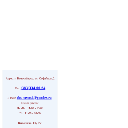
Адрес: г. Новосибирск, ул. Софийская,2
(383)
334-66-64
Тел.
cbs-sov.nsk@yandex.ru
E-mail:
Режим работы:
Пн.-Чт.: 11-00 - 19-00
Пт.: 11-00 - 18-00
Выходной - Сб, Вс.