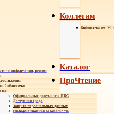
Коллегам
Библиотека им. М. 
Каталог
ктная информация, режим
ы
ПроЧтение
достижения
ип библиотеки
 нас
Официальные документы ЦБС
Доступная среда
Защита персональных данных
Информационная безопасность