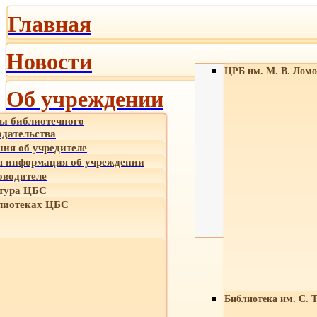
Главная
Новости
ЦРБ им. М. В. Ломо
Об учреждении
ы библиотечного
одательства
ния об учредителе
 информация об учреждении
оводителе
тура ЦБС
лиотеках ЦБС
Библиотека им. С. 