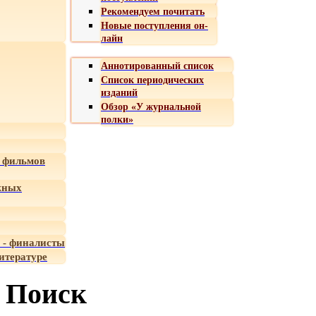
Рекомендуем почитать
Новые поступления он-
лайн
Аннотированный список
Список периодических
изданий
Обзор «У журнальной
полки»
 фильмов
жных
 - финалисты
итературе
Поиск