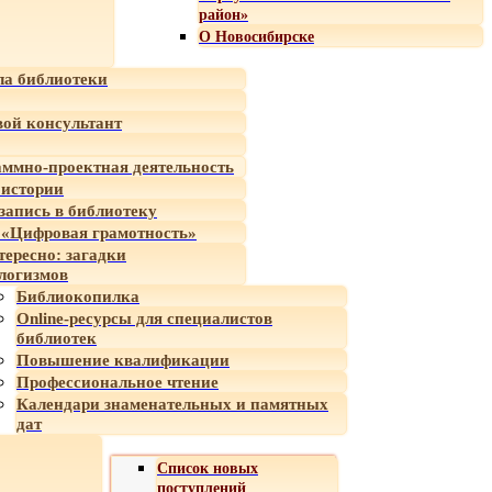
район»
О Новосибирске
а библиотеки
ой консультант
ммно-проектная деятельность
 истории
-запись в библиотеку
«Цифровая грамотность»
тересно: загадки
логизмов
Библиокопилка
Online-ресурсы для специалистов
библиотек
Повышение квалификации
Профессиональное чтение
Календари знаменательных и памятных
дат
Список новых
поступлений