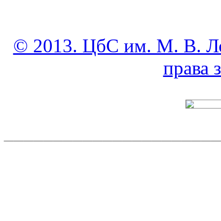
© 2013. ЦбС им. М. В. Л
права
______________________