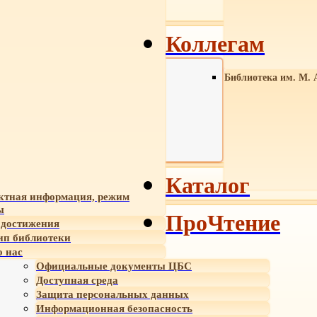
Коллегам
Библиотека им. М. 
Каталог
ктная информация, режим
ы
ПроЧтение
достижения
ип библиотеки
 нас
Официальные документы ЦБС
Доступная среда
Защита персональных данных
Информационная безопасность