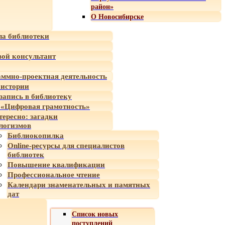
район»
О Новосибирске
а библиотеки
ой консультант
ммно-проектная деятельность
 истории
-запись в библиотеку
«Цифровая грамотность»
тересно: загадки
логизмов
Библиокопилка
Online-ресурсы для специалистов
библиотек
Повышение квалификации
Профессиональное чтение
Календари знаменательных и памятных
дат
Список новых
поступлений