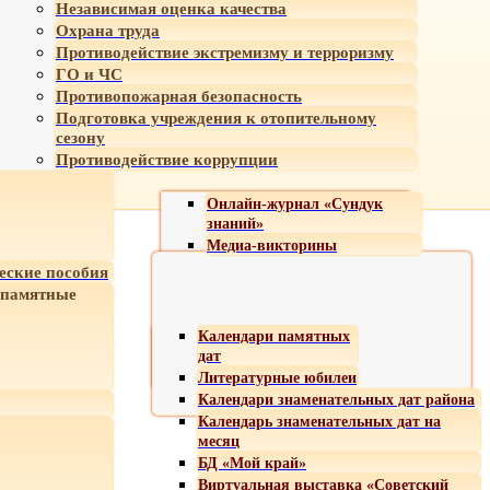
Независимая оценка качества
Охрана труда
Противодействие экстремизму и терроризму
ГО и ЧС
Противопожарная безопасность
Подготовка учреждения к отопительному
сезону
Противодействие коррупции
Онлайн-журнал «Сундук
знаний»
Медиа-викторины
еские пособия
 памятные
Календари памятных
дат
Литературные юбилеи
Календари знаменательных дат района
Календарь знаменательных дат на
месяц
БД «Мой край»
Виртуальная выставка «Советский