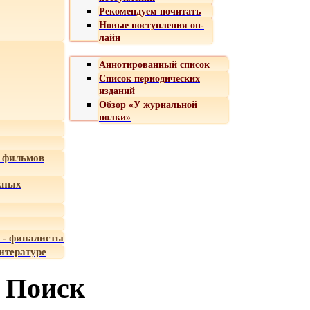
Рекомендуем почитать
Новые поступления он-
лайн
Аннотированный список
Список периодических
изданий
Обзор «У журнальной
полки»
 фильмов
жных
 - финалисты
итературе
Поиск