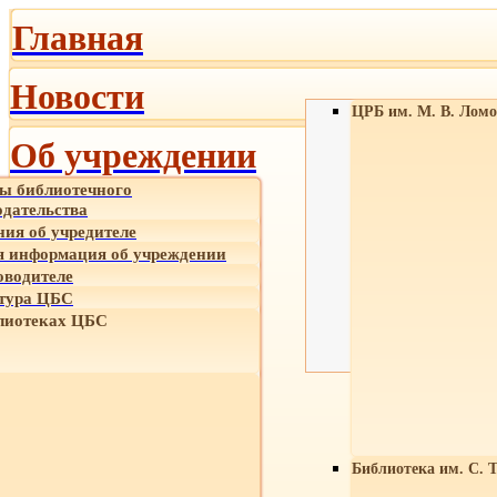
Главная
Новости
ЦРБ им. М. В. Ломо
Об учреждении
ы библиотечного
одательства
ния об учредителе
 информация об учреждении
оводителе
тура ЦБС
лиотеках ЦБС
Библиотека им. С. 